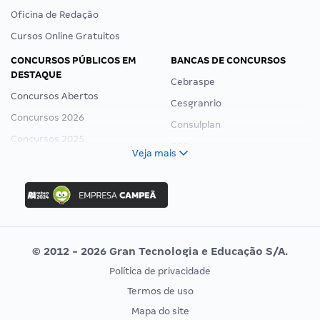
Oficina de Redação
Cursos Online Gratuitos
CONCURSOS PÚBLICOS EM
BANCAS DE CONCURSOS
DESTAQUE
Cebraspe
Concursos Abertos
Cesgranrio
Concursos 2026
Consulplan
Concursos 2025
FCC
Veja mais
Concurso Nacional Unificado
FGV
Concurso Ibama
Idecan
Concurso MPU
Selecon
Editais publicados
Uniase
© 2012 - 2026 Gran Tecnologia e Educação S/A.
Vunesp
Política de privacidade
CONCURSOS POR PROFISSÃO
EXAME DE ORDEM
Termos de uso
Concursos Administrativos
OAB
Mapa do site