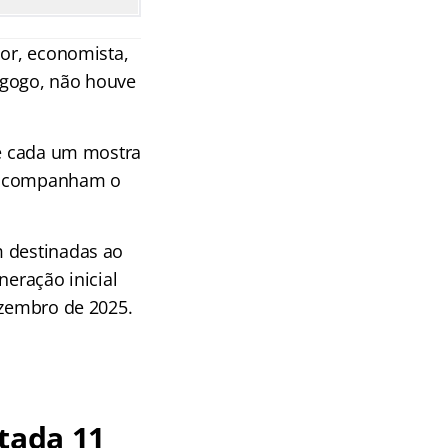
dor, economista,
agogo, não houve
e cada um mostra
e acompanham o
m destinadas ao
neração inicial
ezembro de 2025.
tada 11