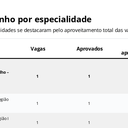
ho por especialidade
idades se destacaram pelo aproveitamento total das va
Vagas
Aprovados
ap
lho –
1
1
I
egião
1
1
ião I
1
1