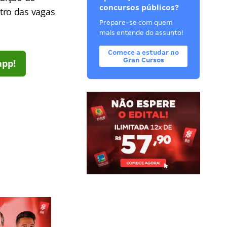
concursos públicos?
tro das vagas
Prepare-se com quem
mais entende do assunto!
Comece a estudar no
Gran Cursos
app!