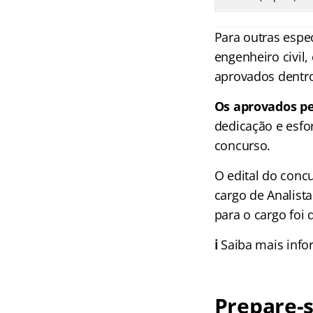
Para outras espe
engenheiro civil
aprovados dentro
Os aprovados p
dedicação e esf
concurso.
O edital do conc
cargo de Analista
para o cargo foi
ℹ️
Saiba mais inf
Prepare-s