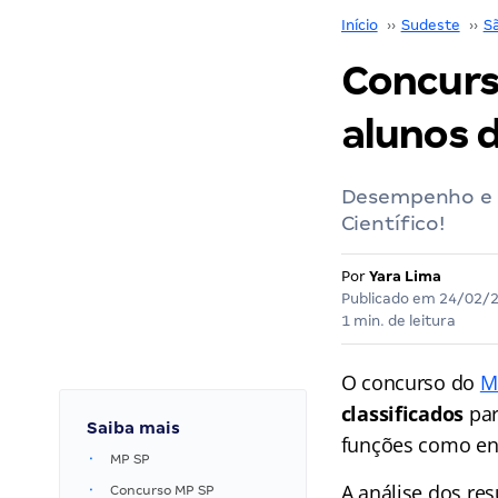
Início
››
Sudeste
››
S
Concurs
alunos 
Desempenho e r
Científico!
Por
Yara Lima
Publicado em
24/02/
1 min. de leitura
O concurso do
M
classificados
par
Saiba mais
funções como eng
MP SP
A análise dos res
Concurso MP SP