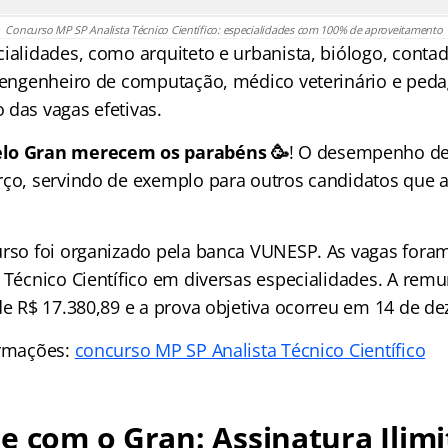
Concurso MP SP Analista Técnico Científico: especialidades com 100% de aproveitamento
cialidades, como arquiteto e urbanista, biólogo, conta
, engenheiro de computação, médico veterinário e ped
 das vagas efetivas.
elo Gran merecem os parabéns 🥳
! O desempenho d
orço, servindo de exemplo para outros candidatos qu
urso foi organizado pela banca VUNESP. As vagas fora
 Técnico Científico em diversas especialidades. A remu
 de R$ 17.380,89 e a prova objetiva ocorreu em 14 de d
ormações:
concurso MP SP Analista Técnico Científico
e com o Gran: Assinatura Ilimi