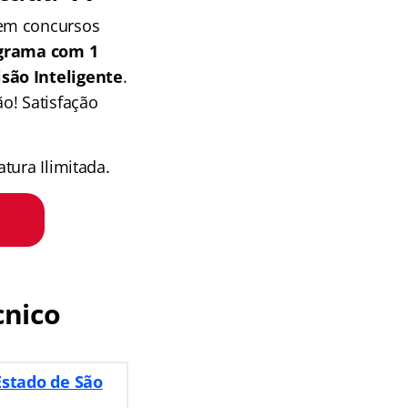
 em concursos
grama com 1
isão Inteligente
.
o! Satisfação
tura Ilimitada.
cnico
Estado de São