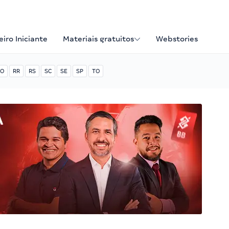
iro Iniciante
Materiais gratuitos
Webstories
O
RR
RS
SC
SE
SP
TO