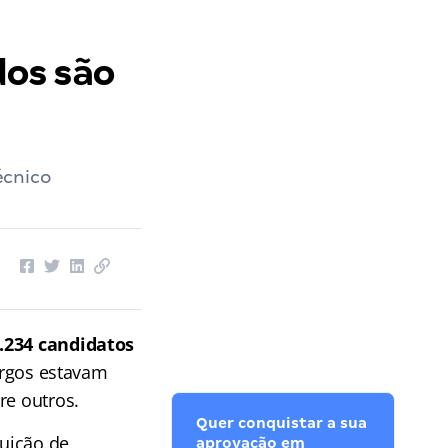
os são
écnico
.234 candidatos
cargos estavam
re outros.
Quer conquistar a sua
buição de
aprovação em