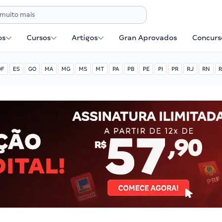
os
Cursos
Artigos
Gran Aprovados
Concurse
DF
ES
GO
MA
MG
MS
MT
PA
PB
PE
PI
PR
RJ
RN
R