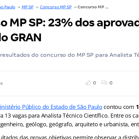
ão Paulo
››
MP SP
››
Concurso MP SP
››
Concurso MP SP: 23% dos aprovados são alunos do GRAN
o MP SP: 23% dos aprovad
do GRAN
esultados do concurso do MP SP para Analista T
0
0
26
inistério Público do Estado de São Paulo
contou com
1
a 13 vagas para Analista Técnico Científico. Entre os 
enheiro, geólogo, geógrafo, arquiteto e urbanista, ent
ultados das provas objetivas permite observar a distri