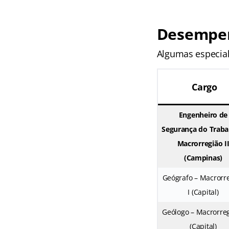
Desempen
Algumas especial
Cargo
Engenheiro de
Segurança do Traba
Macrorregião I
(Campinas)
Geógrafo – Macrorr
I (Capital)
Geólogo – Macrorreg
(Capital)