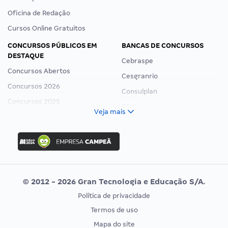
Oficina de Redação
Cursos Online Gratuitos
CONCURSOS PÚBLICOS EM
BANCAS DE CONCURSOS
DESTAQUE
Cebraspe
Concursos Abertos
Cesgranrio
Concursos 2026
Consulplan
Concursos 2025
FCC
Veja mais
Concurso Nacional Unificado
FGV
Concurso Ibama
Idecan
Concurso MPU
Selecon
Editais publicados
Uniase
© 2012 - 2026 Gran Tecnologia e Educação S/A.
Vunesp
Política de privacidade
CONCURSOS POR PROFISSÃO
EXAME DE ORDEM
Termos de uso
Concursos Administrativos
OAB
Mapa do site