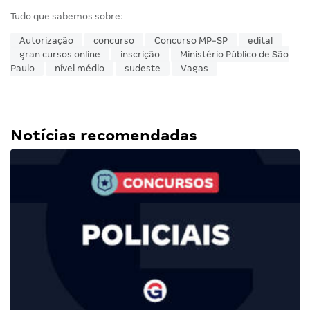
Tudo que sabemos sobre:
Autorização
concurso
Concurso MP-SP
edital
gran cursos online
inscrição
Ministério Público de São
Paulo
nível médio
sudeste
Vagas
Notícias recomendadas