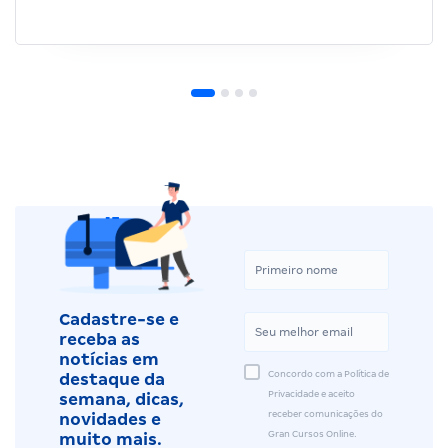
Cadastre-se e
receba as
notícias em
Concordo com a Política de
destaque da
Privacidade e aceito
semana, dicas,
receber comunicações do
novidades e
Gran Cursos Online.
muito mais.