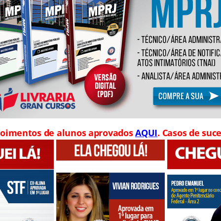
oimentos de alunos aprovados
AQUI
. Casos de suce