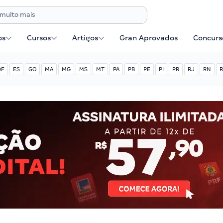
os
Cursos
Artigos
Gran Aprovados
Concurse
DF
ES
GO
MA
MG
MS
MT
PA
PB
PE
PI
PR
RJ
RN
R