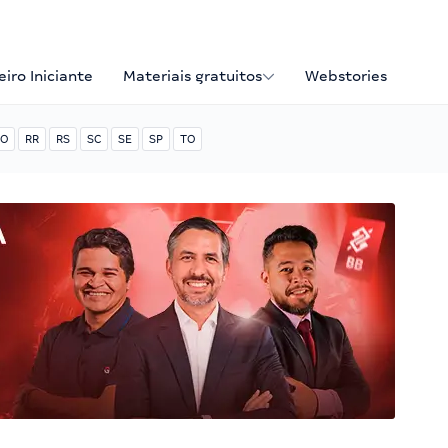
iro Iniciante
Materiais gratuitos
Webstories
O
RR
RS
SC
SE
SP
TO