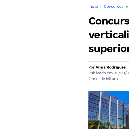
Início
››
Concursos
››
Concurso
vertical
superior.
Por
Anna Rodrigues
Publicado em
05/03/
2 min. de leitura