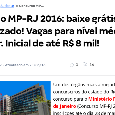
Sudeste
››
Concurso MP-RJ 2016: baixe grátis edital verticalizado! Vagas para nível médio e superior. Inicial de até R$ 8 mil!
 MP-RJ 2016: baixe grátis
izado! Vagas para nível mé
 Inicial de até R$ 8 mil!
0
16
16
• Atualizado em
25/06/16
Um dos órgãos mais almejad
concurseiros do estado do Rio
concurso para o
Ministério 
de Janeiro
(Concurso MP-RJ 2
inscrições até o dia 28 de ma