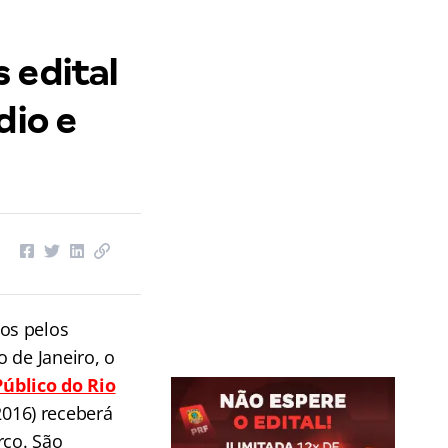
 edital
dio e
os pelos
 de Janeiro, o
Público do Rio
016) receberá
rço. São