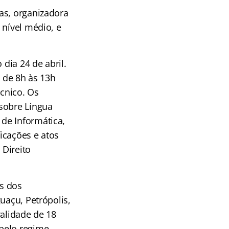
as, organizadora
 nível médio, e
 dia 24 de abril.
a de 8h às 13h
écnico. Os
 sobre Língua
de Informática,
ficações e atos
 Direito
s dos
uaçu, Petrópolis,
validade de 18
pelo regime