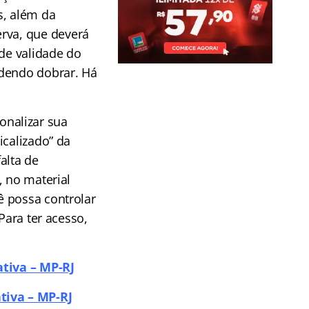
s, além da
rva, que deverá
 de validade do
odendo dobrar. Há
nalizar sua
icalizado” da
alta de
, no material
ê possa controlar
Para ter acesso,
ativa – MP-RJ
tiva – MP-RJ