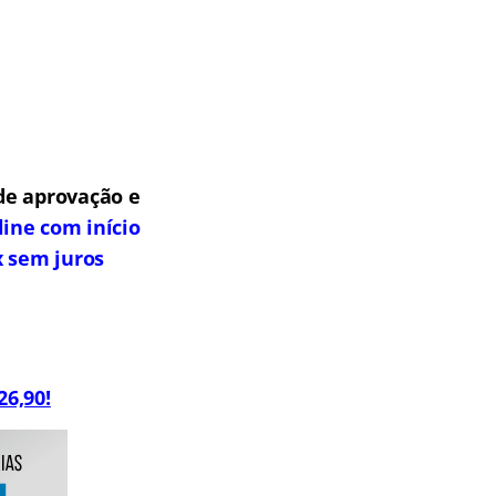
de aprovação e
line com início
x sem juros
26,90!