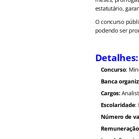
estatutário, gara
O concurso públi
podendo ser pror
Detalhes:
Concurso
: Min
Banca organi
Cargos:
Analis
Escolaridade
:
Número de va
Remuneração