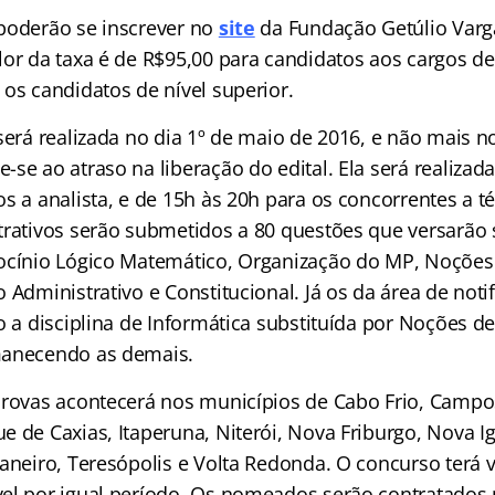
poderão se inscrever no
site
da Fundação Getúlio Varg
lor da taxa é de R$95,00 para candidatos aos cargos de
os candidatos de nível superior.
será realizada no dia 1º de maio de 2016, e não mais no
se ao atraso na liberação do edital. Ela será realizad
s a analista, e de 15h às 20h para os concorrentes a t
trativos serão submetidos a 80 questões que versarão
ocínio Lógico Matemático, Organização do MP, Noções 
 Administrativo e Constitucional. Já os da área de noti
o a disciplina de Informática substituída por Noções de
manecendo as demais.
provas acontecerá nos municípios de Cabo Frio, Campo
 de Caxias, Itaperuna, Niterói, Nova Friburgo, Nova Ig
Janeiro, Teresópolis e Volta Redonda. O concurso terá 
el por igual período. Os nomeados serão contratados 