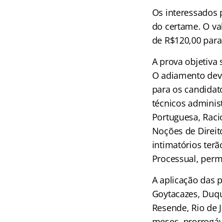
Os interessados 
do certame. O va
de R$120,00 para 
A prova objetiva 
O adiamento deve-
para os candidato
técnicos adminis
Portuguesa, Raci
Noções de Direito
intimatórios terã
Processual, per
A aplicação das 
Goytacazes, Duque
Resende, Rio de 
meses, prorrogáv