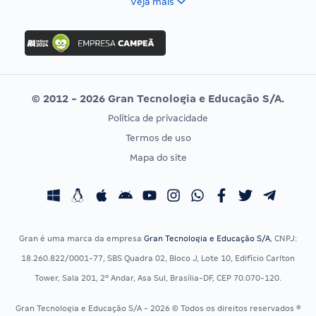
Veja mais
Concurso Nacional Unificado
FGV
Concurso Ibama
Idecan
Concurso MPU
Selecon
Editais publicados
Uniase
© 2012 - 2026 Gran Tecnologia e Educação S/A.
Vunesp
Política de privacidade
CONCURSOS POR PROFISSÃO
EXAME DE ORDEM
Termos de uso
Concursos Administrativos
OAB
Mapa do site
Concursos Educação
Prova OAB
Concursos Fiscais
Calendário OAB
Concursos Jurídicos
Questões OAB
Concursos Militares
Recursos OAB
Gran é uma marca da empresa
Gran Tecnologia e Educação S/A
, CNPJ:
Concursos Policiais
Exame de Ordem
18.260.822/0001-77, SBS Quadra 02, Bloco J, Lote 10, Edifício Carlton
Concursos Saúde
Tower, Sala 201, 2º Andar, Asa Sul, Brasília-DF, CEP 70.070-120.
Concursos Tribunais
Gran Tecnologia e Educação S/A - 2026 © Todos os direitos reservados ®
Residência Multiprofissional