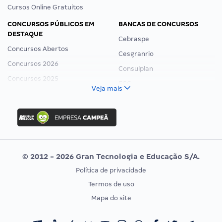
Cursos Online Gratuitos
CONCURSOS PÚBLICOS EM
BANCAS DE CONCURSOS
DESTAQUE
Cebraspe
Concursos Abertos
Cesgranrio
Concursos 2026
Consulplan
Concursos 2025
FCC
Veja mais
Concurso Nacional Unificado
FGV
Concurso Ibama
Idecan
Concurso MPU
Selecon
Editais publicados
Uniase
© 2012 - 2026 Gran Tecnologia e Educação S/A.
Vunesp
Política de privacidade
CONCURSOS POR PROFISSÃO
EXAME DE ORDEM
Termos de uso
Concursos Administrativos
OAB
Mapa do site
Concursos Educação
Prova OAB
Concursos Fiscais
Calendário OAB