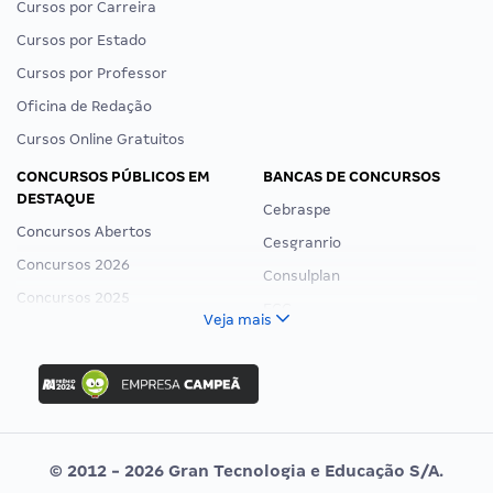
Cursos por Carreira
Cursos por Estado
Cursos por Professor
Oficina de Redação
Cursos Online Gratuitos
CONCURSOS PÚBLICOS EM
BANCAS DE CONCURSOS
DESTAQUE
Cebraspe
Concursos Abertos
Cesgranrio
Concursos 2026
Consulplan
Concursos 2025
FCC
Veja mais
Concurso Nacional Unificado
FGV
Concurso Ibama
Idecan
Concurso MPU
Selecon
Editais publicados
Uniase
© 2012 - 2026 Gran Tecnologia e Educação S/A.
Vunesp