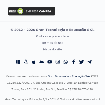
FGV
Concurso Ibama
Idecan
Concurso MPU
Selecon
Editais publicados
Uniase
© 2012 - 2026 Gran Tecnologia e Educação S/A.
Vunesp
Política de privacidade
CONCURSOS POR PROFISSÃO
EXAME DE ORDEM
Termos de uso
Concursos Administrativos
OAB
Mapa do site
Concursos Educação
Prova OAB
Concursos Fiscais
Calendário OAB
Concursos Jurídicos
Questões OAB
Concursos Militares
Recursos OAB
Gran é uma marca da empresa
Gran Tecnologia e Educação S/A
, CNPJ:
Concursos Policiais
Exame de Ordem
18.260.822/0001-77, SBS Quadra 02, Bloco J, Lote 10, Edifício Carlton
Concursos Saúde
Tower, Sala 201, 2º Andar, Asa Sul, Brasília-DF, CEP 70.070-120.
Concursos Tribunais
Gran Tecnologia e Educação S/A - 2026 © Todos os direitos reservados ®
Residência Multiprofissional