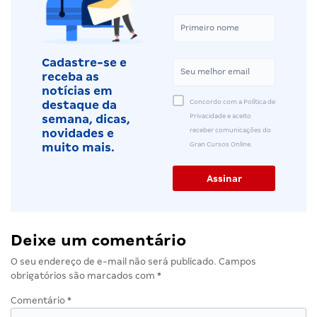
Cadastre-se e
receba as
notícias em
Concordo com a Política de
destaque da
Privacidade e aceito
semana, dicas,
receber comunicações do
novidades e
Gran Cursos Online.
muito mais.
Deixe um comentário
O seu endereço de e-mail não será publicado.
Campos
obrigatórios são marcados com
*
Comentário
*