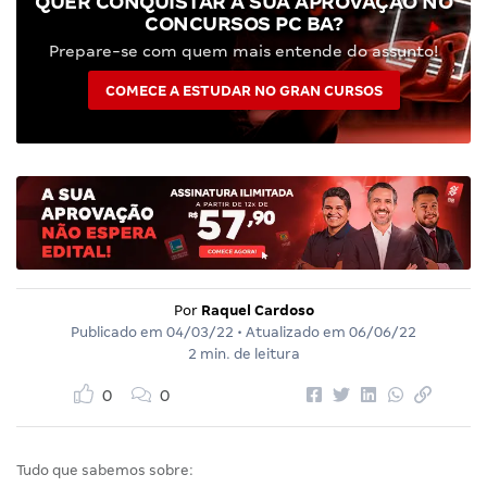
QUER CONQUISTAR A SUA APROVAÇÃO NO
CONCURSOS PC BA?
Prepare-se com quem mais entende do assunto!
COMECE A ESTUDAR NO GRAN CURSOS
Por
Raquel Cardoso
Publicado em
04/03/22
• Atualizado em
06/06/22
2 min. de leitura
0
0
Tudo que sabemos sobre: