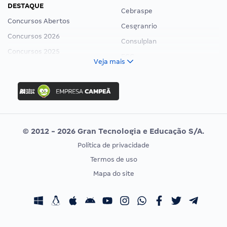
DESTAQUE
Cebraspe
Concursos Abertos
Cesgranrio
Concursos 2026
Consulplan
Concursos 2025
FCC
Veja mais
Concurso Nacional Unificado
FGV
Concurso Ibama
Idecan
Concurso MPU
Selecon
Editais publicados
Uniase
© 2012 - 2026 Gran Tecnologia e Educação S/A.
Vunesp
Política de privacidade
CONCURSOS POR PROFISSÃO
EXAME DE ORDEM
Termos de uso
Concursos Administrativos
OAB
Mapa do site
Concursos Educação
Prova OAB
Concursos Fiscais
Calendário OAB
Concursos Jurídicos
Questões OAB
Concursos Militares
Recursos OAB