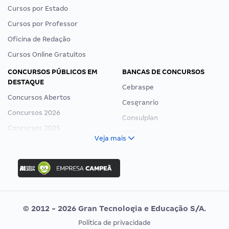
Cursos por Estado
Cursos por Professor
Oficina de Redação
Cursos Online Gratuitos
CONCURSOS PÚBLICOS EM
BANCAS DE CONCURSOS
DESTAQUE
Cebraspe
Concursos Abertos
Cesgranrio
Concursos 2026
Consulplan
Concursos 2025
FCC
Veja mais
Concurso Nacional Unificado
FGV
Concurso Ibama
Idecan
Concurso MPU
Selecon
Editais publicados
Uniase
© 2012 - 2026 Gran Tecnologia e Educação S/A.
Vunesp
Política de privacidade
CONCURSOS POR PROFISSÃO
EXAME DE ORDEM