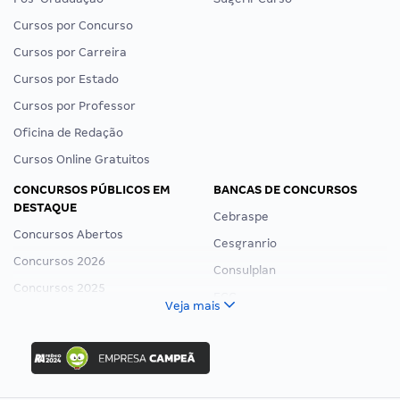
Cursos por Concurso
Cursos por Carreira
Cursos por Estado
Cursos por Professor
Oficina de Redação
Cursos Online Gratuitos
CONCURSOS PÚBLICOS EM
BANCAS DE CONCURSOS
DESTAQUE
Cebraspe
Concursos Abertos
Cesgranrio
Concursos 2026
Consulplan
Concursos 2025
FCC
Veja mais
Concurso Nacional Unificado
FGV
Concurso Ibama
Idecan
Concurso MPU
Selecon
Editais publicados