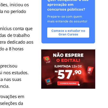
ões, iniciou os
aprovação em
concursos públicos?
da no período
Prepare-se com quem
mais entende do assunto!
nícius conta que
Comece a estudar no
das de trabalho
Gran Cursos
 era dedicado aos
do a 8 horas
 precisou
si nos estudos.
ça nas suas
ncia.
provações em
 seleções da