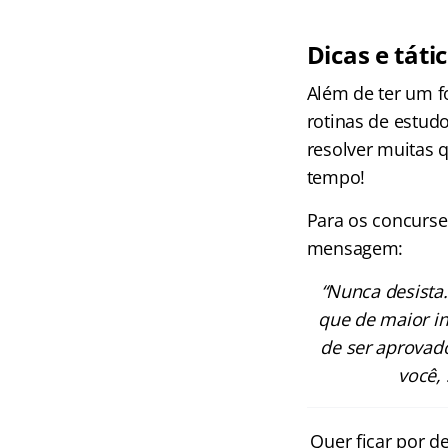
Dicas e táti
Além de ter um fo
rotinas de estudo
resolver muitas 
tempo!
Para os concurse
mensagem:
“Nunca desista
que de maior in
de ser aprovado
você,
Quer ficar por d