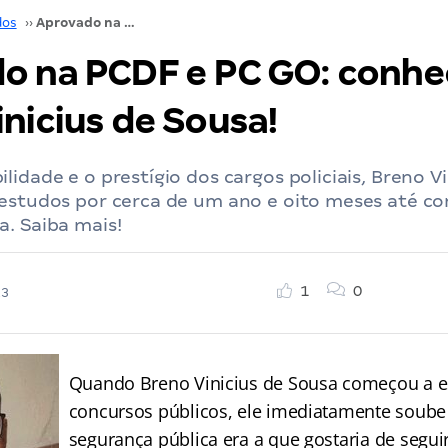
dos
››
Aprovado na PCDF e PC GO: conheça Breno Vinicius de Sousa!
o na PCDF e PC GO: conhe
nicius de Sousa!
lidade e o prestígio dos cargos policiais, Breno V
estudos por cerca de um ano e oito meses até co
. Saiba mais!
1
0
23
Quando Breno Vinicius de Sousa começou a e
concursos públicos, ele imediatamente soube 
segurança pública era a que gostaria de seguir