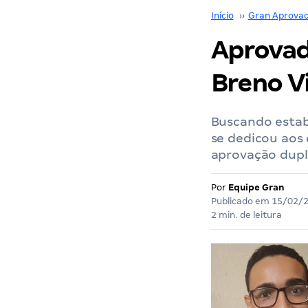
Início
››
Gran Aprova
Aprovad
Breno Vi
Buscando estabi
se dedicou aos 
aprovação dupla
Por
Equipe Gran
Publicado em
15/02/
2 min. de leitura