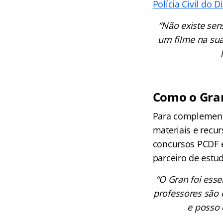
Polícia Civil do D
“Não existe se
um filme na sua
Como o Gran
Para complementa
materiais e recu
concursos PCDF e
parceiro de estu
“O Gran foi ess
professores são 
e posso 