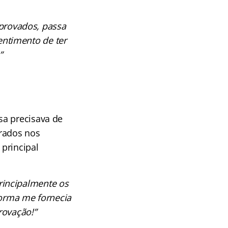
provados, passa
entimento de ter
”
sa precisava de
brados nos
principal
rincipalmente os
forma me fornecia
rovação!”