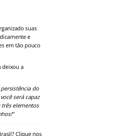
organizado suas
iodicamente e
ões em tão pouco
a deixou a
persistência do
 você será capaz
s três elementos
nhos!”
rasil? Clique nos