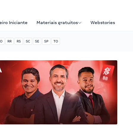
iro Iniciante
Materiais gratuitos
Webstories
O
RR
RS
SC
SE
SP
TO