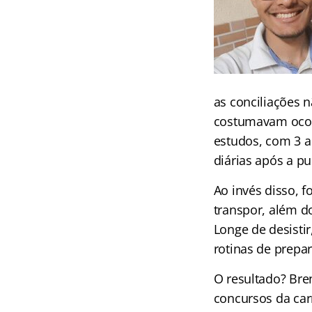
as conciliações 
costumavam ocorr
estudos, com 3 a
diárias após a p
Ao invés disso, 
transpor, além d
Longe de desisti
rotinas de prepa
O resultado? Br
concursos da car