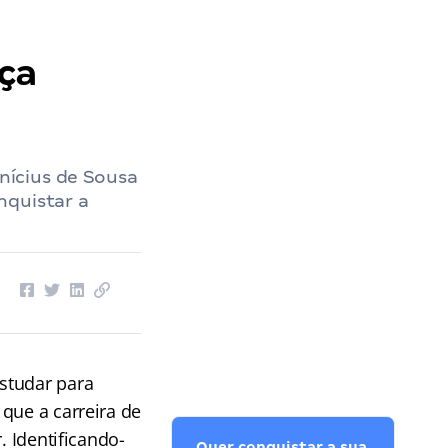
ça
inícius de Sousa
nquistar a
studar para
que a carreira de
. Identificando-
Quer conquistar a sua