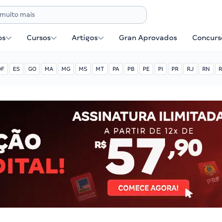
os
Cursos
Artigos
Gran Aprovados
Concurse
DF
ES
GO
MA
MG
MS
MT
PA
PB
PE
PI
PR
RJ
RN
R