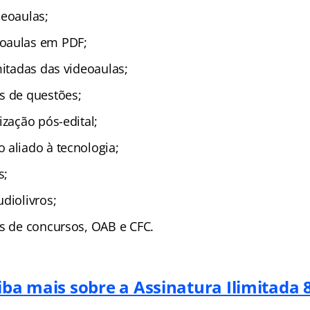
deoaulas;
oaulas em PDF;
mitadas das videoaulas;
s de questões;
ização pós-edital;
 aliado à tecnologia;
s;
diolivros;
as de concursos, OAB e CFC.
iba mais sobre a Assinatura Ilimitada 8