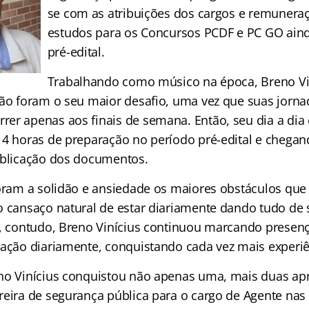
se com as atribuições dos cargos e remuneraç
estudos para os Concursos PCDF e PC GO ain
pré-edital.
Trabalhando como músico na época, Breno Vi
não foram o seu maior desafio, uma vez que suas jorna
er apenas aos finais de semana. Então, seu dia a dia
 4 horas de preparação no período pré-edital e chegan
ublicação dos documentos.
foram a solidão e ansiedade os maiores obstáculos que
o cansaço natural de estar diariamente dando tudo de 
r, contudo, Breno Vinícius continuou marcando presen
ração diariamente, conquistando cada vez mais experiê
eno Vinícius conquistou não apenas uma, mais duas a
reira de segurança pública para o cargo de Agente nas