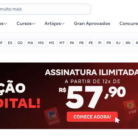
os
Cursos
Artigos
Gran Aprovados
Concurse
DF
ES
GO
MA
MG
MS
MT
PA
PB
PE
PI
PR
RJ
RN
R