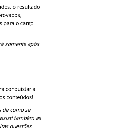
dos, o resultado
provados,
s para o cargo
erá somente após
ra conquistar a
dos conteúdos!
os de como se
Assisti também às
itas questões