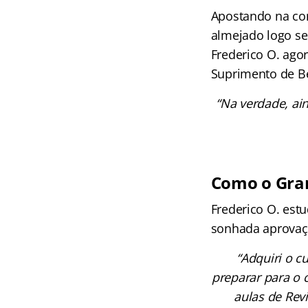
Apostando na co
almejado logo se
Frederico O. ago
Suprimento de Be
“Na verdade, ai
Como o Gran
Frederico O. est
sonhada aprovação
“Adquiri o c
preparar para o 
aulas de Rev