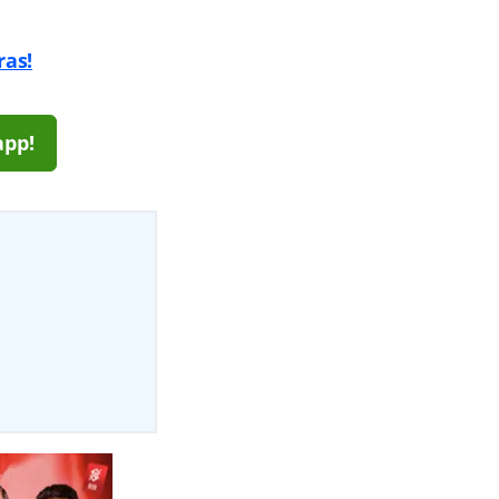
ras!
app!