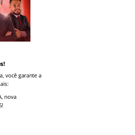
s!
a, você garante a
ais:
A, nova
S!