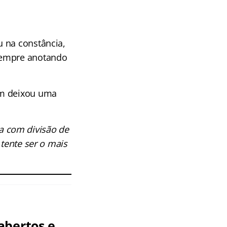
u na constância,
 sempre anotando
ém deixou uma
a com divisão de
 tente ser o mais
abertos e