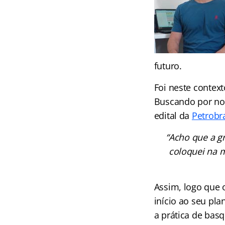
futuro.
Foi neste contex
Buscando por nov
edital da
Petrobra
“Acho que a g
coloquei na m
Assim, logo que 
início ao seu pl
a prática de basq