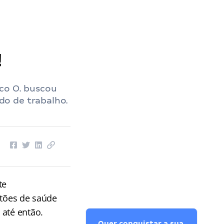
!
co O. buscou
do de trabalho.
te
stões de saúde
até então.
Quer conquistar a sua