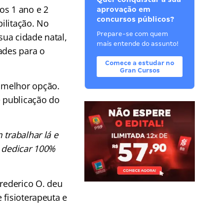
os 1 ano e 2
aprovação em
concursos públicos?
ilitação. No
Prepare-se com quem
sua cidade natal,
mais entende do assunto!
ades para o
Comece a estudar no
Gran Cursos
 melhor opção.
 publicação do
trabalhar lá e
e dedicar 100%
Frederico O. deu
 fisioterapeuta e