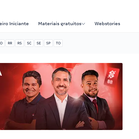
iro Iniciante
Materiais gratuitos
Webstories
O
RR
RS
SC
SE
SP
TO