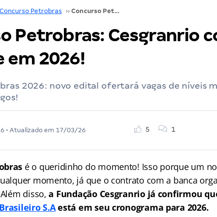
Concurso Petrobras
››
Concurso Petrobras: Cesgranrio confirma certame em 2026!
o Petrobras: Cesgranrio 
 em 2026!
ras 2026: novo edital ofertará vagas de níveis m
gos!
5
1
26
• Atualizado em
17/03/26
obras
é o queridinho do momento! Isso porque um no
qualquer momento, já que o contrato com a banca orga
 Além disso,
a Fundação Cesgranrio já confirmou qu
Brasileiro S.A
está em seu cronograma para 2026.