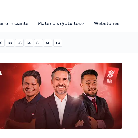
iro Iniciante
Materiais gratuitos
Webstories
O
RR
RS
SC
SE
SP
TO