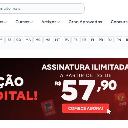
os
Cursos
Artigos
Gran Aprovados
Concurse
DF
ES
GO
MA
MG
MS
MT
PA
PB
PE
PI
PR
RJ
RN
R