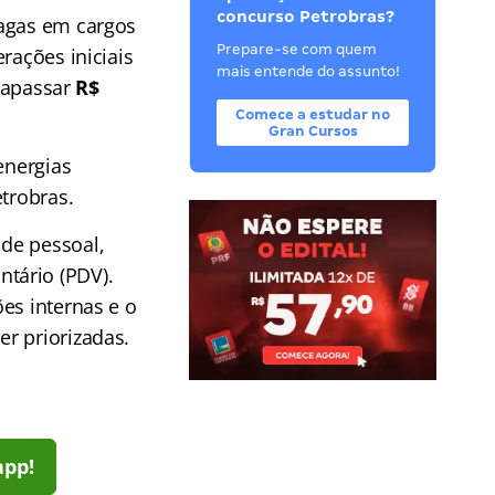
concurso Petrobras?
vagas em cargos
Prepare-se com quem
rações iniciais
mais entende do assunto!
trapassar
R$
Comece a estudar no
Gran Cursos
energias
trobras.
de pessoal,
tário (PDV).
es internas e o
r priorizadas.
app!