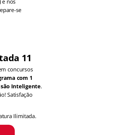
) e nos
repare-se
tada 11
 em concursos
grama com 1
isão Inteligente
.
o! Satisfação
tura Ilimitada.