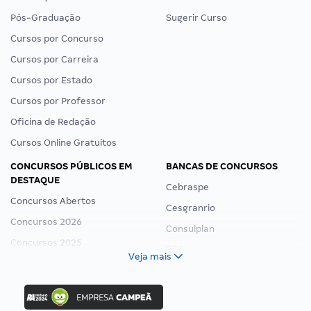
Pós-Graduação
Sugerir Curso
Cursos por Concurso
Cursos por Carreira
Cursos por Estado
Cursos por Professor
Oficina de Redação
Cursos Online Gratuitos
CONCURSOS PÚBLICOS EM
BANCAS DE CONCURSOS
DESTAQUE
Cebraspe
Concursos Abertos
Cesgranrio
Concursos 2026
Consulplan
Concursos 2025
FCC
Veja mais
Concurso Nacional Unificado
FGV
Concurso Ibama
Idecan
Concurso MPU