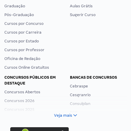
Graduação
Aulas Grátis
Pós-Graduação
Sugerir Curso
Cursos por Concurso
Cursos por Carreira
Cursos por Estado
Cursos por Professor
Oficina de Redação
Cursos Online Gratuitos
CONCURSOS PÚBLICOS EM
BANCAS DE CONCURSOS
DESTAQUE
Cebraspe
Concursos Abertos
Cesgranrio
Concursos 2026
Consulplan
Concursos 2025
FCC
Veja mais
Concurso Nacional Unificado
FGV
Concurso Ibama
Idecan