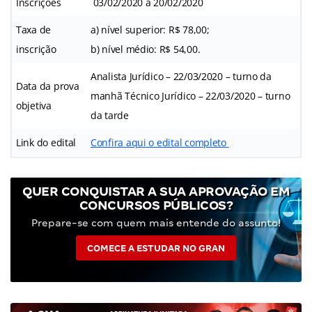
Inscrições
03/02/2020 a 20/02/2020
Taxa de
a) nível superior: R$ 78,00;
inscrição
b) nível médio: R$ 54,00.
Analista Jurídico – 22/03/2020 – turno da
Data da prova
manhã Técnico Jurídico – 22/03/2020 – turno
objetiva
da tarde
Link do edital
Confira aqui o edital completo
QUER CONQUISTAR A SUA APROVAÇÃO EM
CONCURSOS PÚBLICOS?
Prepare-se com quem mais entende do assunto!
COMECE A ESTUDAR NO GRAN