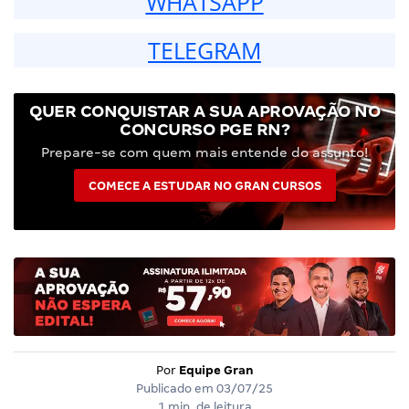
WHATSAPP
TELEGRAM
QUER CONQUISTAR A SUA APROVAÇÃO NO
CONCURSO PGE RN?
Prepare-se com quem mais entende do assunto!
COMECE A ESTUDAR NO GRAN CURSOS
Por
Equipe Gran
Publicado em
03/07/25
1 min. de leitura