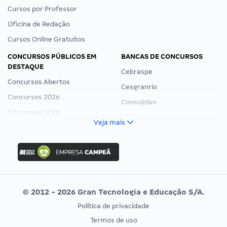
Cursos por Professor
Oficina de Redação
Cursos Online Gratuitos
CONCURSOS PÚBLICOS EM
BANCAS DE CONCURSOS
DESTAQUE
Cebraspe
Concursos Abertos
Cesgranrio
Concursos 2026
Consulplan
Concursos 2025
FCC
Veja mais
Concurso Nacional Unificado
FGV
Concurso Ibama
Idecan
Concurso MPU
Selecon
Editais publicados
Uniase
© 2012 - 2026 Gran Tecnologia e Educação S/A.
Vunesp
Política de privacidade
CONCURSOS POR PROFISSÃO
EXAME DE ORDEM
Termos de uso
Concursos Administrativos
OAB