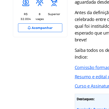
aguardada desde
Antes da definiç
R$
8
Superior
celebrado entre o
32.004
vagas
qual foi instituí
Acompanhar
esperado que um
breve!
Saiba todos os 
índice:
Comissão forma
Resumo e edital
Curso e Assinatur
Destaques: