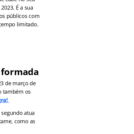
 2023. É a sua
sos públicos com
 tempo limitado.
 formada
 23 de março de
mo também os
gra!
o segundo atua
rtame, como as