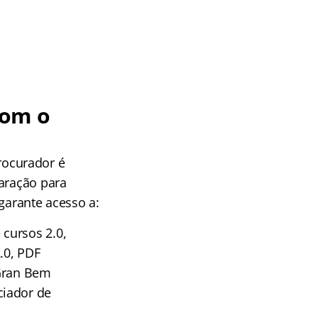
com o
rocurador é
paração para
garante acesso a:
cursos 2.0,
.0, PDF
 Gran Bem
ciador de