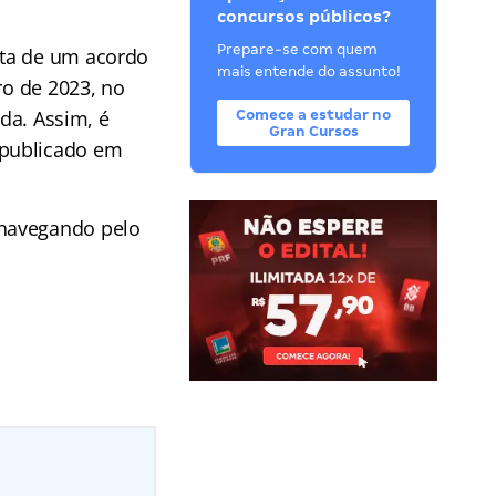
concursos públicos?
Prepare-se com quem
uta de um acordo
mais entende do assunto!
ro de 2023, no
ada. Assim, é
Comece a estudar no
Gran Cursos
 publicado em
 navegando pelo