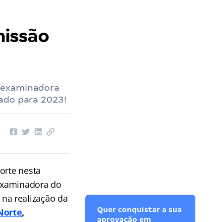
missão
e examinadora
dado para 2023!
orte nesta
 examinadora do
 na realização da
Quer conquistar a sua
Norte
,
aprovação em