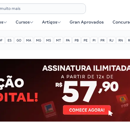
os
Cursos
Artigos
Gran Aprovados
Concurse
DF
ES
GO
MA
MG
MS
MT
PA
PB
PE
PI
PR
RJ
RN
R