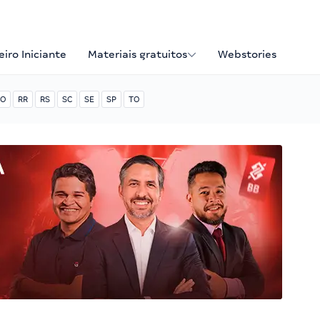
iro Iniciante
Materiais gratuitos
Webstories
O
RR
RS
SC
SE
SP
TO