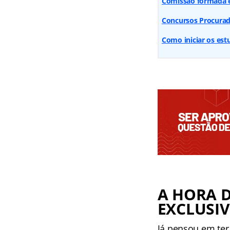
Comissão formada e
Concursos Procurado
Como iniciar os est
A HORA 
EXCLUSIV
Já pensou em ter