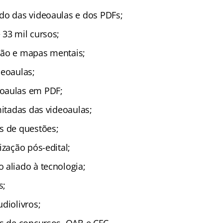
do das videoaulas e dos PDFs;
 33 mil cursos;
ção e mapas mentais;
deoaulas;
oaulas em PDF;
mitadas das videoaulas;
s de questões;
ização pós-edital;
 aliado à tecnologia;
s;
diolivros;