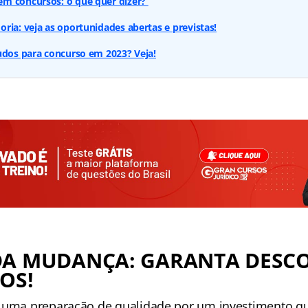
m concursos: o que quer dizer?
ria: veja as oportunidades abertas e previstas!
udos para concurso em 2023? Veja!
DA MUDANÇA: GARANTA DESC
OS!
 uma preparação de qualidade por um investimento q