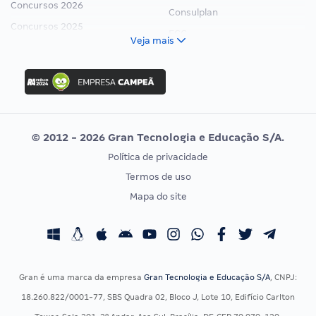
Concursos 2026
Consulplan
Concursos 2025
FCC
Veja mais
Concurso Nacional Unificado
FGV
Concurso Ibama
Idecan
Concurso MPU
Selecon
Editais publicados
Uniase
© 2012 - 2026 Gran Tecnologia e Educação S/A.
Vunesp
Política de privacidade
CONCURSOS POR PROFISSÃO
EXAME DE ORDEM
Termos de uso
Concursos Administrativos
OAB
Mapa do site
Concursos Educação
Prova OAB
Concursos Fiscais
Calendário OAB
Concursos Jurídicos
Questões OAB
Concursos Militares
Recursos OAB
Gran é uma marca da empresa
Gran Tecnologia e Educação S/A
, CNPJ:
Concursos Policiais
Exame de Ordem
18.260.822/0001-77, SBS Quadra 02, Bloco J, Lote 10, Edifício Carlton
Concursos Saúde