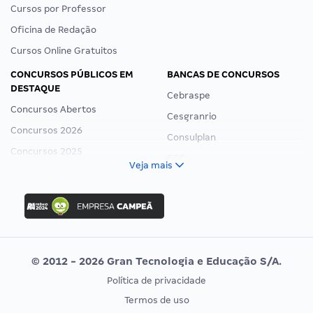
Cursos por Professor
Oficina de Redação
Cursos Online Gratuitos
CONCURSOS PÚBLICOS EM
BANCAS DE CONCURSOS
DESTAQUE
Cebraspe
Concursos Abertos
Cesgranrio
Concursos 2026
Consulplan
Concursos 2025
FCC
Veja mais
Concurso Nacional Unificado
FGV
Concurso Ibama
Idecan
Concurso MPU
Selecon
Editais publicados
Uniase
© 2012 - 2026 Gran Tecnologia e Educação S/A.
Vunesp
Política de privacidade
CONCURSOS POR PROFISSÃO
EXAME DE ORDEM
Termos de uso
Concursos Administrativos
OAB