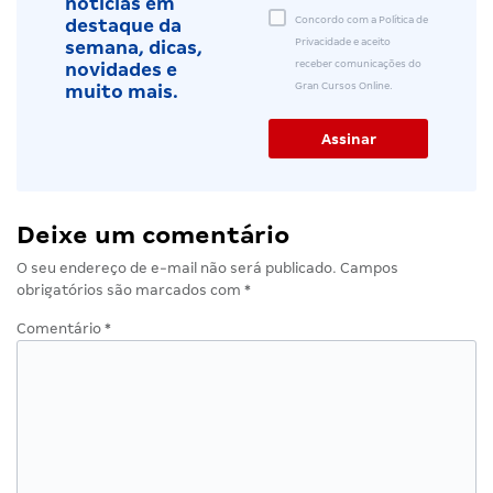
notícias em
Concordo com a Política de
destaque da
Privacidade e aceito
semana, dicas,
receber comunicações do
novidades e
Gran Cursos Online.
muito mais.
Deixe um comentário
O seu endereço de e-mail não será publicado.
Campos
obrigatórios são marcados com
*
Comentário
*