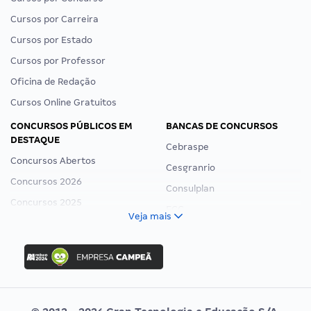
Cursos por Carreira
Cursos por Estado
Cursos por Professor
Oficina de Redação
Cursos Online Gratuitos
CONCURSOS PÚBLICOS EM
BANCAS DE CONCURSOS
DESTAQUE
Cebraspe
Concursos Abertos
Cesgranrio
Concursos 2026
Consulplan
Concursos 2025
FCC
Veja mais
Concurso Nacional Unificado
FGV
Concurso Ibama
Idecan
Concurso MPU
Selecon
Editais publicados
Uniase