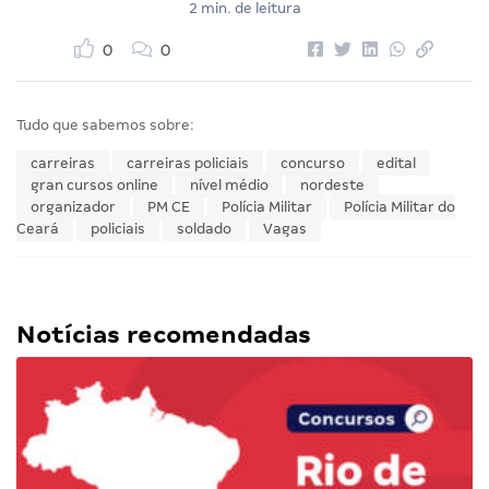
2 min. de leitura
0
0
Tudo que sabemos sobre:
carreiras
carreiras policiais
concurso
edital
gran cursos online
nível médio
nordeste
organizador
PM CE
Polícia Militar
Polícia Militar do
Ceará
policiais
soldado
Vagas
Notícias recomendadas