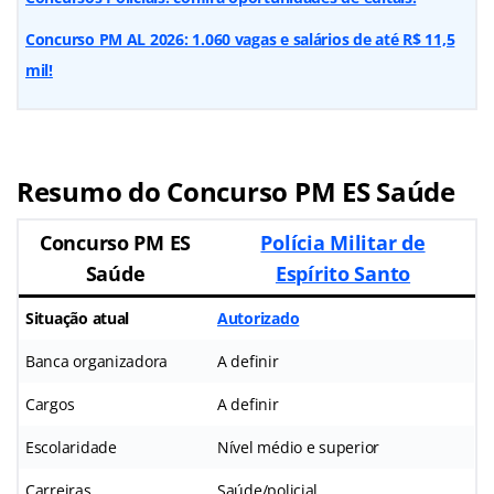
Concurso PM AL 2026: 1.060 vagas e salários de até R$ 11,5
mil!
Resumo do Concurso PM ES Saúde
Concurso PM ES
Polícia Militar de
Saúde
Espírito Santo
Situação atual
Autorizado
Banca organizadora
A definir
Cargos
A definir
Escolaridade
Nível médio e superior
Carreiras
Saúde/policial