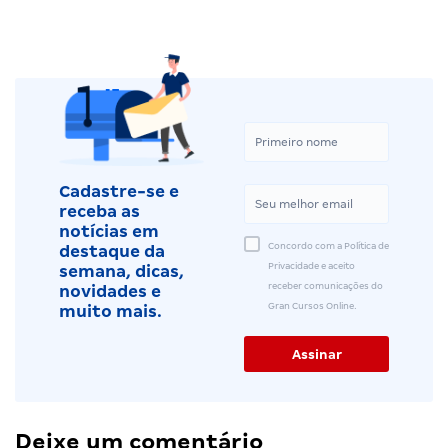
Cadastre-se e
receba as
notícias em
Concordo com a Política de
destaque da
Privacidade e aceito
semana, dicas,
receber comunicações do
novidades e
Gran Cursos Online.
muito mais.
Deixe um comentário