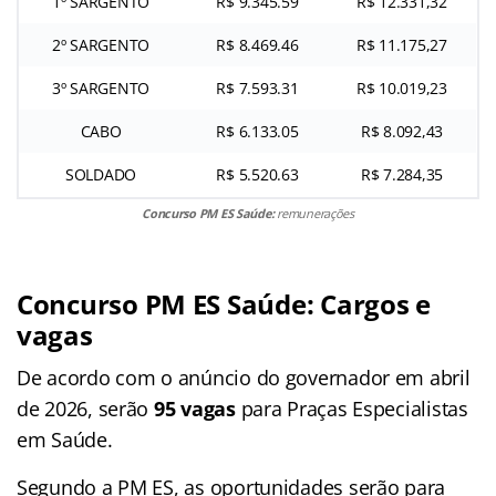
1º SARGENTO
R$ 9.345.59
R$ 12.331,32
2º SARGENTO
R$ 8.469.46
R$ 11.175,27
3º SARGENTO
R$ 7.593.31
R$ 10.019,23
CABO
R$ 6.133.05
R$ 8.092,43
SOLDADO
R$ 5.520.63
R$ 7.284,35
Concurso PM ES Saúde:
remunerações
Concurso PM ES Saúde: Cargos e
vagas
De acordo com o anúncio do governador em abril
de 2026, serão
95
vagas
para Praças Especialistas
em Saúde.
Segundo a PM ES, as oportunidades serão para