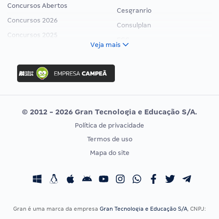
Concursos Abertos
Cesgranrio
Concursos 2026
Consulplan
Concursos 2025
FCC
Veja mais
Concurso Nacional Unificado
FGV
Concurso Ibama
Idecan
Concurso MPU
Selecon
Editais publicados
Uniase
© 2012 - 2026 Gran Tecnologia e Educação S/A.
Vunesp
Política de privacidade
CONCURSOS POR PROFISSÃO
EXAME DE ORDEM
Termos de uso
Concursos Administrativos
OAB
Mapa do site
Concursos Educação
Prova OAB
Concursos Fiscais
Calendário OAB
Concursos Jurídicos
Questões OAB
Concursos Militares
Recursos OAB
Gran é uma marca da empresa
Gran Tecnologia e Educação S/A
, CNPJ:
Concursos Policiais
Exame de Ordem