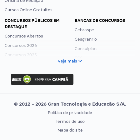
Oficina de Redação
Cursos Online Gratuitos
CONCURSOS PÚBLICOS EM
BANCAS DE CONCURSOS
DESTAQUE
Cebraspe
Concursos Abertos
Cesgranrio
Concursos 2026
Consulplan
Concursos 2025
FCC
Veja mais
Concurso Nacional Unificado
FGV
Concurso Ibama
Idecan
Concurso MPU
Selecon
Editais publicados
Uniase
© 2012 - 2026 Gran Tecnologia e Educação S/A.
Vunesp
Política de privacidade
CONCURSOS POR PROFISSÃO
EXAME DE ORDEM
Termos de uso
Concursos Administrativos
OAB
Mapa do site
Concursos Educação
Prova OAB