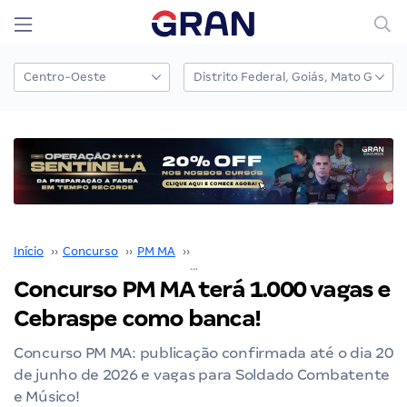
Início
››
Concurso
››
PM MA
››
Concurso PM MA
››
Concurso PM MA terá 1.000 vagas e Cebraspe como banca!
Concurso PM MA terá 1.000 vagas e
Cebraspe como banca!
Concurso PM MA: publicação confirmada até o dia 20
de junho de 2026 e vagas para Soldado Combatente
e Músico!