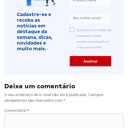
Cadastre-se e
receba as
notícias em
Concordo com a Política de
destaque da
Privacidade e aceito
semana, dicas,
receber comunicações do
novidades e
Gran Cursos Online.
muito mais.
Deixe um comentário
O seu endereço de e-mail não será publicado.
Campos
obrigatórios são marcados com
*
Comentário
*