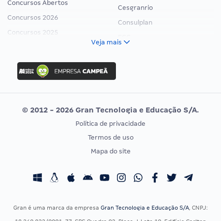
Concursos Abertos
Cesgranrio
Concursos 2026
Consulplan
Concursos 2025
FCC
Veja mais
Concurso Nacional Unificado
FGV
Concurso Ibama
Idecan
Concurso MPU
Selecon
Editais publicados
Uniase
© 2012 - 2026 Gran Tecnologia e Educação S/A.
Vunesp
Política de privacidade
CONCURSOS POR PROFISSÃO
EXAME DE ORDEM
Termos de uso
Concursos Administrativos
OAB
Mapa do site
Concursos Educação
Prova OAB
Concursos Fiscais
Calendário OAB
Concursos Jurídicos
Questões OAB
Concursos Militares
Recursos OAB
Gran é uma marca da empresa
Gran Tecnologia e Educação S/A
, CNPJ:
Concursos Policiais
Exame de Ordem