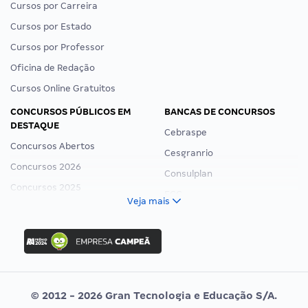
Cursos por Carreira
Cursos por Estado
Cursos por Professor
Oficina de Redação
Cursos Online Gratuitos
CONCURSOS PÚBLICOS EM
BANCAS DE CONCURSOS
DESTAQUE
Cebraspe
Concursos Abertos
Cesgranrio
Concursos 2026
Consulplan
Concursos 2025
FCC
Veja mais
Concurso Nacional Unificado
FGV
Concurso Ibama
Idecan
Concurso MPU
Selecon
Editais publicados
Uniase
© 2012 - 2026 Gran Tecnologia e Educação S/A.
Vunesp