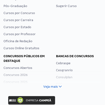
Pós-Graduação
Sugerir Curso
Cursos por Concurso
Cursos por Carreira
Cursos por Estado
Cursos por Professor
Oficina de Redação
Cursos Online Gratuitos
CONCURSOS PÚBLICOS EM
BANCAS DE CONCURSOS
DESTAQUE
Cebraspe
Concursos Abertos
Cesgranrio
Concursos 2026
Consulplan
Concursos 2025
FCC
Veja mais
Concurso Nacional Unificado
FGV
Concurso Ibama
Idecan
Concurso MPU