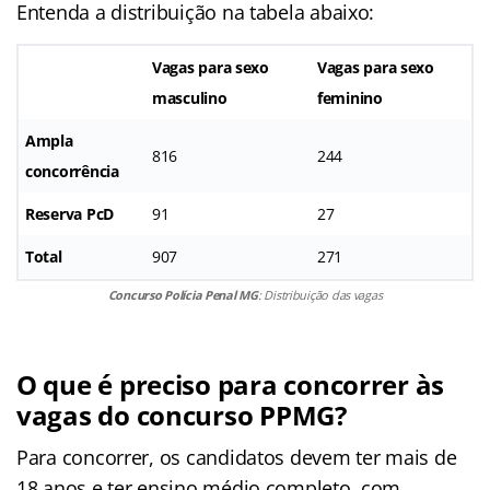
Entenda a distribuição na tabela abaixo:
Vagas para sexo
Vagas para sexo
masculino
feminino
Ampla
816
244
concorrência
Reserva PcD
91
27
Total
907
271
Concurso Polícia Penal MG
: Distribuição das vagas
O que é preciso para concorrer às
vagas do concurso PPMG?
Para concorrer, os candidatos devem ter mais de
18 anos e ter ensino médio completo, com