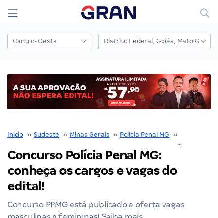
Início
››
Sudeste
››
Minas Gerais
››
Polícia Penal MG
››
Concurso Po
Concurso Polícia Penal MG:
conheça os cargos e vagas do
edital!
Concurso PPMG está publicado e oferta vagas
masculinas e femininas! Saiba mais