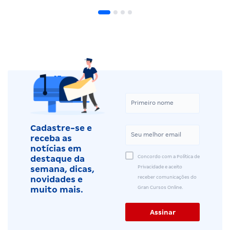
Cadastre-se e
receba as
notícias em
Concordo com a Política de
destaque da
Privacidade e aceito
semana, dicas,
receber comunicações do
novidades e
Gran Cursos Online.
muito mais.