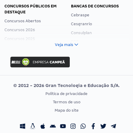
CONCURSOS PÚBLICOS EM
BANCAS DE CONCURSOS
DESTAQUE
Cebraspe
Concursos Abertos
Cesgranrio
Concursos 2026
Consulplan
Concursos 2025
FCC
Veja mais
Concurso Nacional Unificado
FGV
Concurso Ibama
Idecan
Concurso MPU
Selecon
Editais publicados
Uniase
© 2012 - 2026 Gran Tecnologia e Educação S/A.
Vunesp
Política de privacidade
CONCURSOS POR PROFISSÃO
EXAME DE ORDEM
Termos de uso
Concursos Administrativos
OAB
Mapa do site
Concursos Educação
Prova OAB
Concursos Fiscais
Calendário OAB
Concursos Jurídicos
Questões OAB