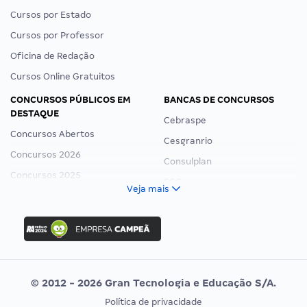
Cursos por Estado
Cursos por Professor
Oficina de Redação
Cursos Online Gratuitos
CONCURSOS PÚBLICOS EM
BANCAS DE CONCURSOS
DESTAQUE
Cebraspe
Concursos Abertos
Cesgranrio
Concursos 2026
Consulplan
Concursos 2025
FCC
Veja mais
Concurso Nacional Unificado
FGV
Concurso Ibama
Idecan
Concurso MPU
Selecon
Editais publicados
Uniase
© 2012 - 2026 Gran Tecnologia e Educação S/A.
Vunesp
Política de privacidade