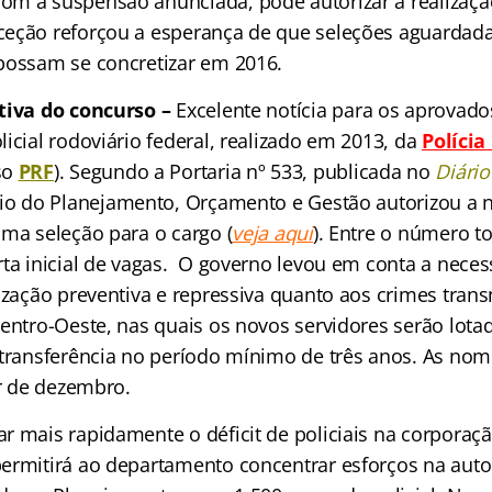
m a suspensão anunciada, pode autorizar a realizaçã
eção reforçou a esperança de que seleções aguardada
possam se concretizar em 2016.
itiva do concurso
–
Excelente notícia para os aprovado
icial rodoviário federal, realizado em 2013, da
Polícia
so
PRF
). Segundo a Portaria nº 533, publicada no
Diário
rio do Planejamento, Orçamento e Gestão autorizou a
ima seleção para o cargo (
veja aqui
). Entre o número to
rta inicial de vagas. O governo levou em conta a nece
ização preventiva e repressiva quanto aos crimes trans
Centro-Oeste, nas quais os novos servidores serão lota
 transferência no período mínimo de três anos. As n
ir de dezembro.
r mais rapidamente o déficit de policiais na corpora
ermitirá ao departamento concentrar esforços na auto