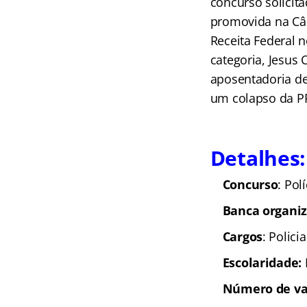
concurso solicita
promovida na Câma
Receita Federal n
categoria, Jesus
aposentadoria den
um colapso da PR
Detalhes:
Concurso
: Pol
Banca organi
Cargos
: Polici
Escolaridade:
Número de v