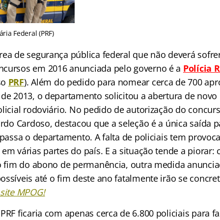
ária Federal (PRF)
rea de segurança pública federal que não deverá sofre
ncursos em 2016 anunciada pelo governo é a
Polícia 
so
PRF
). Além do pedido para nomear cerca de 700 ap
 de 2013, o departamento solicitou a abertura de novo
licial rodoviário. No pedido de autorização do concurs
ardo Cardoso, destacou que a seleção é a única saída p
l passa o departamento. A falta de policiais tem provo
em várias partes do país. E a situação tende a piorar:
 o fim do abono de permanência, outra medida anuncia
ssíveis até o fim deste ano fatalmente irão se concret
 site MPOG!
PRF ficaria com apenas cerca de 6.800 policiais para fa