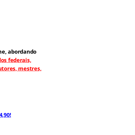
me, abordando
os federais,
utores, mestres,
.
4,90!