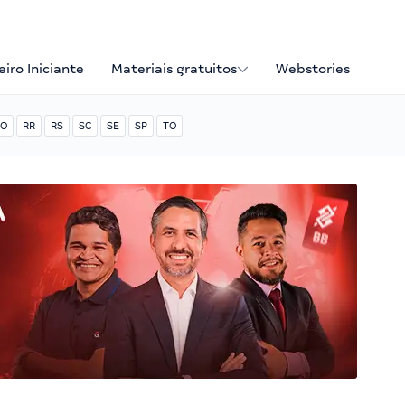
iro Iniciante
Materiais gratuitos
Webstories
O
RR
RS
SC
SE
SP
TO