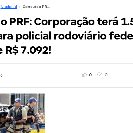
Nacional
››
Concurso PRF: Corporação terá 1.500 vagas para policial rodoviário federal! Inicial de R$ 7.092!
o PRF: Corporação terá 1.
ra policial rodoviário fede
e R$ 7.092!
0
0
16