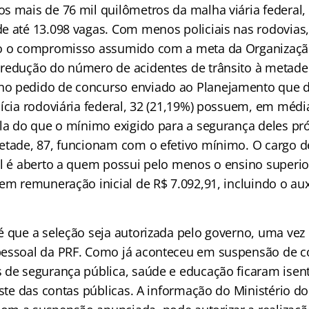
s mais de 76 mil quilômetros da malha viária federal, 
e até 13.098 vagas. Com menos policiais nas rodovias
co o compromisso assumido com a meta da Organizaç
redução do número de acidentes de trânsito à metade 
o pedido de concurso enviado ao Planejamento que 
lícia rodoviária federal, 32 (21,19%) possuem, em méd
ala do que o mínimo exigido para a segurança deles pr
etade, 87, funcionam com o efetivo mínimo. O cargo de
al é aberto a quem possui pelo menos o ensino superi
em remuneração inicial de R$ 7.092,91, incluindo o aux
é que a seleção seja autorizada pelo governo, uma vez
pessoal da PRF. Como já aconteceu em suspensão de 
 de segurança pública, saúde e educação ficaram ise
juste das contas públicas. A informação do Ministério 