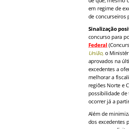
de que, mesmo co
em regime de exc
de concurseiros 
Sinalização pos
concurso para pol
Federal
(Concur
União,
o Ministé
aprovados na últ
excedentes a ofe
melhorar a fiscal
regiões Norte e 
possibilidade de
ocorrer já a part
Além de minimiza
dos excedentes p