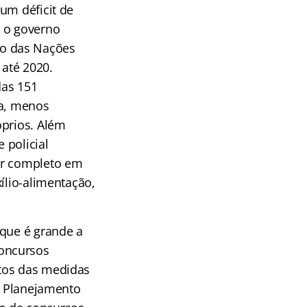
um déficit de
, o governo
ão das Nações
até 2020.
das 151
ia, menos
óprios. Além
 policial
or completo em
ílio-alimentação,
 que é grande a
concursos
ntos das medidas
do Planejamento