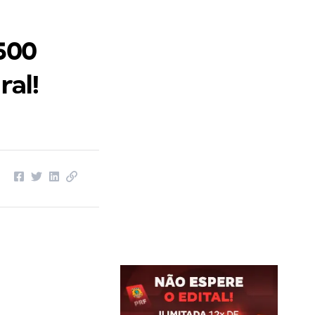
500
ral!