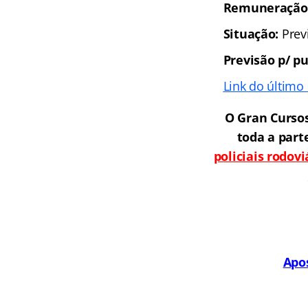
Remuneração
Situação:
Prev
Previsão p/ pu
Link do último 
O Gran Curso
toda a part
policiais rodov
Apos