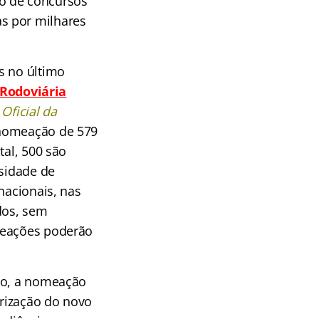
o de concursos
s por milhares
s no último
 Rodoviária
 Oficial da
 nomeação de 579
tal, 500 são
ssidade de
nacionais, nas
dos, sem
omeações poderão
ção, a nomeação
rização do novo