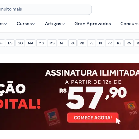
os
Cursos
Artigos
Gran Aprovados
Concurse
DF
ES
GO
MA
MG
MS
MT
PA
PB
PE
PI
PR
RJ
RN
R