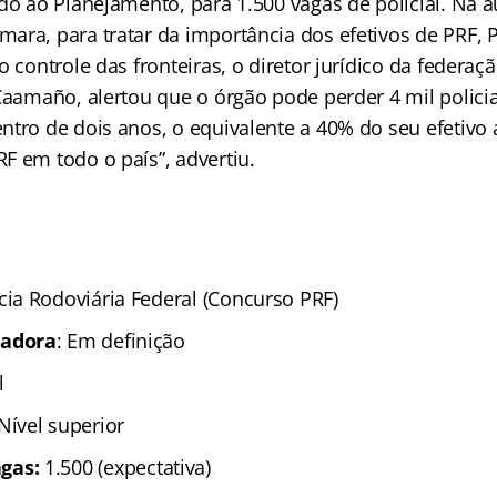
do ao Planejamento, para 1.500 vagas de policial. Na a
ra, para tratar da importância dos efetivos de PRF, Po
o controle das fronteiras, o diretor jurídico da federaç
 Caamaño, alertou que o órgão pode perder 4 mil polici
tro de dois anos, o equivalente a 40% do seu efetivo a
F em todo o país”, advertiu.
ícia Rodoviária Federal (Concurso PRF)
zadora
: Em definição
al
Nível superior
ag
as:
1.500 (expectativa)