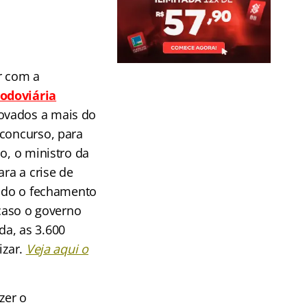
r com a
Rodoviária
rovados a mais do
 concurso, para
o, o ministro da
ara a crise de
cado o fechamento
 caso o governo
da, as 3.600
izar.
Veja aqui o
zer o