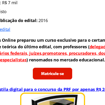
: R$ 7 mil
isto
blicação do edital:
2016
edital
s Online preparou um curso exclusivo para o certa
e teórica do último edital, com professores
(
delegad
iários federais, juízes,promotores, procuradores, do
especialistas
)
renomados no mercado educacional
tila digital para o concurso da PRF por apenas R$ 2