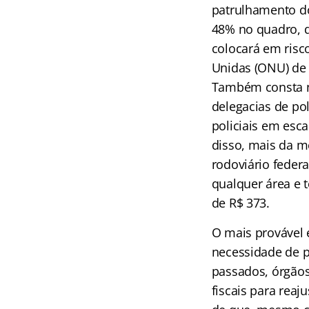
patrulhamento do
48% no quadro, d
colocará em ris
Unidas (ONU) de 
Também consta n
delegacias de po
policiais em esc
disso, mais da m
rodoviário feder
qualquer área e t
de R$ 373.
O mais provável 
necessidade de 
passados, órgãos
fiscais para rea