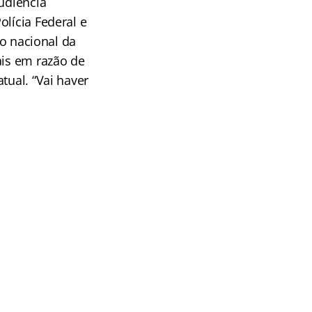
udiência
lícia Federal e
ão nacional da
ais em razão de
tual. “Vai haver