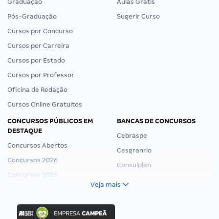
Graduação
Aulas Grátis
Pós-Graduação
Sugerir Curso
Cursos por Concurso
Cursos por Carreira
Cursos por Estado
Cursos por Professor
Oficina de Redação
Cursos Online Gratuitos
CONCURSOS PÚBLICOS EM
BANCAS DE CONCURSOS
DESTAQUE
Cebraspe
Concursos Abertos
Cesgranrio
Concursos 2026
Consulplan
Concursos 2025
FCC
Veja mais
Concurso Nacional Unificado
FGV
Concurso Ibama
Idecan
Concurso MPU