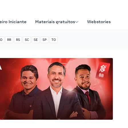
iro Iniciante
Materiais gratuitos
Webstories
O
RR
RS
SC
SE
SP
TO