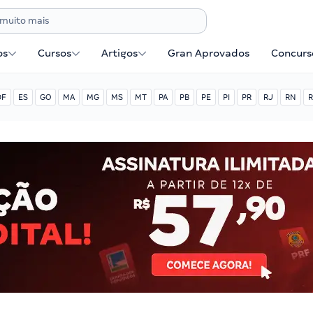
os
Cursos
Artigos
Gran Aprovados
Concurse
DF
ES
GO
MA
MG
MS
MT
PA
PB
PE
PI
PR
RJ
RN
R