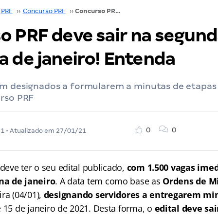
PRF
››
Concurso PRF
››
Concurso PRF deve sair na segunda quinzena de janeiro! Entenda
o PRF deve sair na segund
a de janeiro! Entenda
am designados a formularem a minutas de etapas
urso PRF
0
0
21
• Atualizado em
27/01/21
deve ter o seu edital publicado,
com 1.500 vagas imed
na de janeiro
. A data tem como base as
Ordens de M
ra (04/01),
designando servidores a entregarem min
 15 de janeiro de 2021. Desta forma, o
edital deve sai