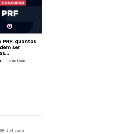
 PRF: quantas
odem ser
das…
a
•
14 de Maio
Diana M.
SE Unificado
Concurso SEPLAG CE