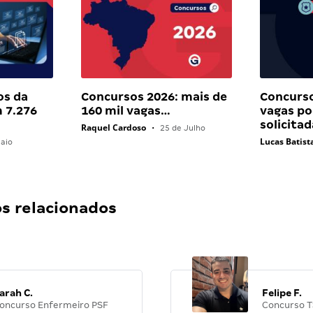
os da
Concursos 2026: mais de
Concurso
 7.276
160 mil vagas…
vagas p
solicita
Raquel Cardoso
•
25 de Julho
Lucas Batist
aio
 relacionados
arah C.
Felipe F.
oncurso Enfermeiro PSF
Concurso T