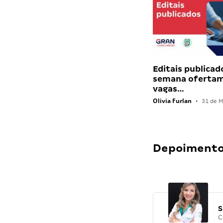
Editais publicad
semana ofertam
vagas…
Olivia Furlan
•
31 de M
Depoimentos
S
C