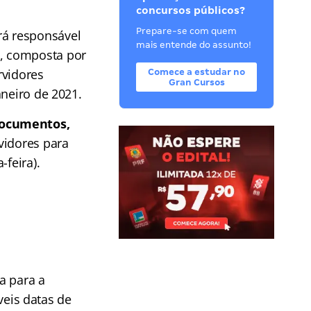
concursos públicos?
Prepare-se com quem
rá responsável
mais entende do assunto!
, composta por
rvidores
Comece a estudar no
Gran Cursos
aneiro de 2021.
documentos,
vidores para
feira).
va para a
veis datas de