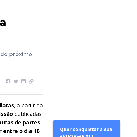
a
 do próximo
iatas
, a partir da
issão
publicadas
utas de partes
Quer conquistar a sua
r entre o dia 18
aprovação em