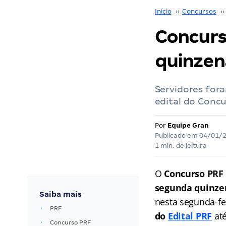
Início
››
Concursos
››
Concurs
quinzen
Servidores for
edital do Conc
Por
Equipe Gran
Publicado em
04/01/
1 min. de leitura
O
Concurso PRF
segunda quinze
Saiba mais
nesta segunda-fei
PRF
do
Edital PRF
até
Concurso PRF