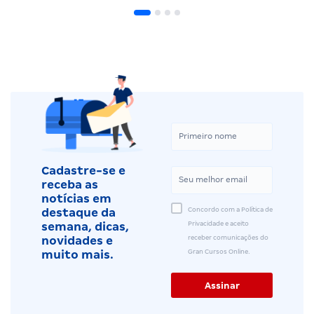
Cadastre-se e
receba as
notícias em
Concordo com a Política de
destaque da
Privacidade e aceito
semana, dicas,
receber comunicações do
novidades e
Gran Cursos Online.
muito mais.