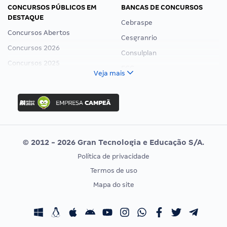
CONCURSOS PÚBLICOS EM
BANCAS DE CONCURSOS
DESTAQUE
Cebraspe
Concursos Abertos
Cesgranrio
Concursos 2026
Consulplan
Concursos 2025
FCC
Veja mais
Concurso Nacional Unificado
FGV
Concurso Ibama
Idecan
Concurso MPU
Selecon
Editais publicados
Uniase
© 2012 - 2026 Gran Tecnologia e Educação S/A.
Vunesp
Política de privacidade
CONCURSOS POR PROFISSÃO
EXAME DE ORDEM
Termos de uso
Concursos Administrativos
OAB
Mapa do site
Concursos Educação
Prova OAB
Concursos Fiscais
Calendário OAB
Concursos Jurídicos
Questões OAB