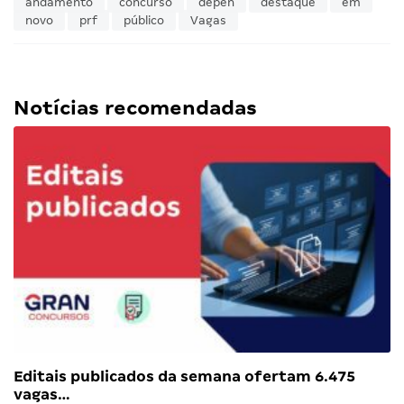
andamento
concurso
depen
destaque
em
novo
prf
público
Vagas
Notícias recomendadas
Editais publicados da semana ofertam 6.475
vagas…