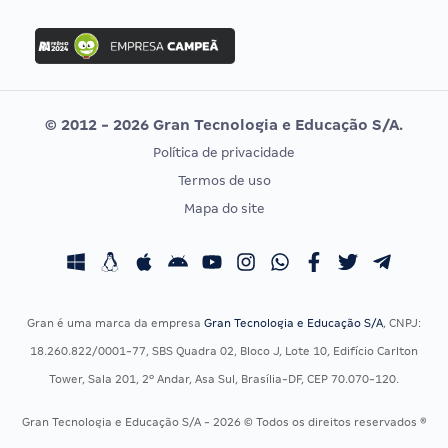
FGV
Concurso Ibama
Idecan
Concurso MPU
Selecon
Editais publicados
Uniase
© 2012 - 2026 Gran Tecnologia e Educação S/A.
Vunesp
Política de privacidade
CONCURSOS POR PROFISSÃO
EXAME DE ORDEM
Termos de uso
Concursos Administrativos
OAB
Mapa do site
Concursos Educação
Prova OAB
Concursos Fiscais
Calendário OAB
Concursos Jurídicos
Questões OAB
Concursos Militares
Recursos OAB
Gran é uma marca da empresa
Gran Tecnologia e Educação S/A
, CNPJ:
Concursos Policiais
Exame de Ordem
18.260.822/0001-77, SBS Quadra 02, Bloco J, Lote 10, Edifício Carlton
Concursos Saúde
Tower, Sala 201, 2º Andar, Asa Sul, Brasília-DF, CEP 70.070-120.
Concursos Tribunais
Gran Tecnologia e Educação S/A - 2026 © Todos os direitos reservados ®
Residência Multiprofissional