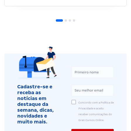
Cadastre-se e
receba as
notícias em
Concordo com a Política de
destaque da
Privacidade e aceito
semana, dicas,
receber comunicações do
novidades e
Gran Cursos Online.
muito mais.