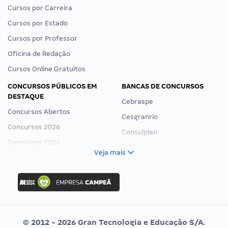
Cursos por Carreira
Cursos por Estado
Cursos por Professor
Oficina de Redação
Cursos Online Gratuitos
CONCURSOS PÚBLICOS EM
BANCAS DE CONCURSOS
DESTAQUE
Cebraspe
Concursos Abertos
Cesgranrio
Concursos 2026
Consulplan
Concursos 2025
FCC
Veja mais
Concurso Nacional Unificado
FGV
Concurso Ibama
Idecan
Concurso MPU
Selecon
Editais publicados
Uniase
© 2012 - 2026 Gran Tecnologia e Educação S/A.
Vunesp