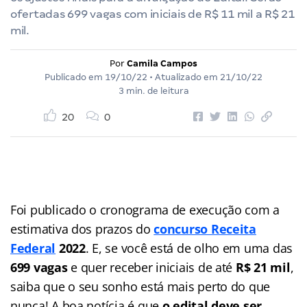
ofertadas 699 vagas com iniciais de R$ 11 mil a R$ 21
mil.
Por
Camila Campos
Publicado em
19/10/22
• Atualizado em
21/10/22
3 min. de leitura
20
0
Foi publicado o cronograma de execução com a
estimativa dos prazos do
concurso Receita
Federal
2022
. E, se você está de olho em uma das
699 vagas
e quer receber iniciais de até
R$ 21 mil
,
saiba que o seu sonho está mais perto do que
nunca! A boa notícia é que
o edital deve ser