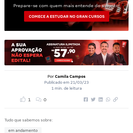
Prepare-se com quem mais entende do assunto!
COMECE A ESTUDAR NO GRAN CURSOS
Por
Camila Campos
Publicado em
21/03/23
1 min. de leitura
1
0
Tudo que sabemos sobre:
em andamento