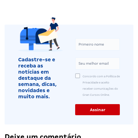
Cadastre-se e
receba as
notícias em
Concordo com a Política de
destaque da
Privacidade e aceito
semana, dicas,
receber comunicações do
novidades e
Gran Cursos Online.
muito mais.
Deixe um comentário