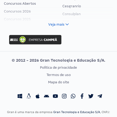
Concursos Abertos
Cesgranrio
Concursos 2026
Consulplan
Concursos 2025
FCC
Veja mais
Concurso Nacional Unificado
FGV
Concurso Ibama
Idecan
Concurso MPU
Selecon
Editais publicados
Uniase
© 2012 - 2026 Gran Tecnologia e Educação S/A.
Vunesp
Política de privacidade
CONCURSOS POR PROFISSÃO
EXAME DE ORDEM
Termos de uso
Concursos Administrativos
OAB
Mapa do site
Concursos Educação
Prova OAB
Concursos Fiscais
Calendário OAB
Concursos Jurídicos
Questões OAB
Concursos Militares
Recursos OAB
Gran é uma marca da empresa
Gran Tecnologia e Educação S/A
, CNPJ:
Concursos Policiais
Exame de Ordem