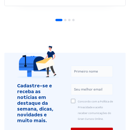
Cadastre-se e
receba as
notícias em
Concordo com a Política de
destaque da
Privacidade e aceito
semana, dicas,
receber comunicações do
novidades e
Gran Cursos Online.
muito mais.