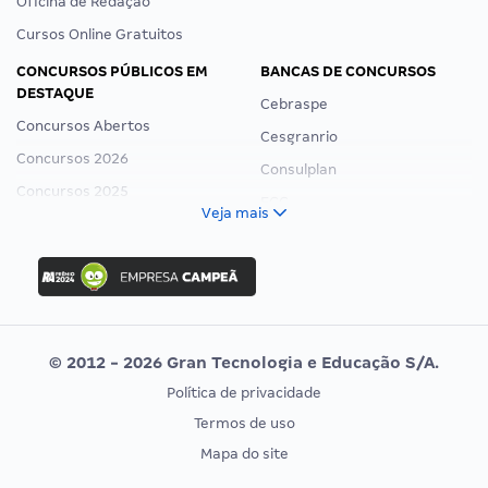
Oficina de Redação
Cursos Online Gratuitos
CONCURSOS PÚBLICOS EM
BANCAS DE CONCURSOS
DESTAQUE
Cebraspe
Concursos Abertos
Cesgranrio
Concursos 2026
Consulplan
Concursos 2025
FCC
Veja mais
Concurso Nacional Unificado
FGV
Concurso Ibama
Idecan
Concurso MPU
Selecon
Editais publicados
Uniase
© 2012 - 2026 Gran Tecnologia e Educação S/A.
Vunesp
Política de privacidade
CONCURSOS POR PROFISSÃO
EXAME DE ORDEM
Termos de uso
Concursos Administrativos
OAB
Mapa do site
Concursos Educação
Prova OAB