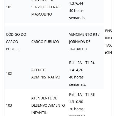
1.376,44
101
SERVIÇOS GERAIS
40 horas
MASCULINO
semanais.
ENSI
CÓDIGO DO
VENCIMENTO R$ /
INCOM
CARGO
CARGO PÚBLICO
JORNADA DE
TAXA 
PÚBLICO
TRABALHO
(CINQ
Ref.: 2A – T I R$
AGENTE
1.414,26
102
ADMINISTRATIVO
40 horas
semanais.
Ref.: 1A – T I R$
ATENDENTE DE
1.310,90
103
DESENVOLVIMENTO
30 horas
INFANTIL