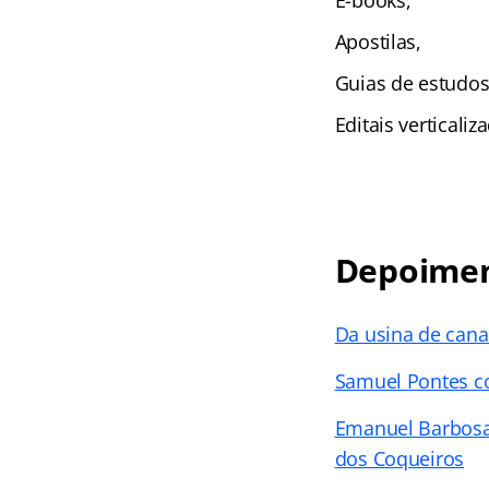
E-books,
Apostilas,
Guias de estudos
Editais verticali
Depoimen
Da usina de cana
Samuel Pontes co
Emanuel Barbosa 
dos Coqueiros