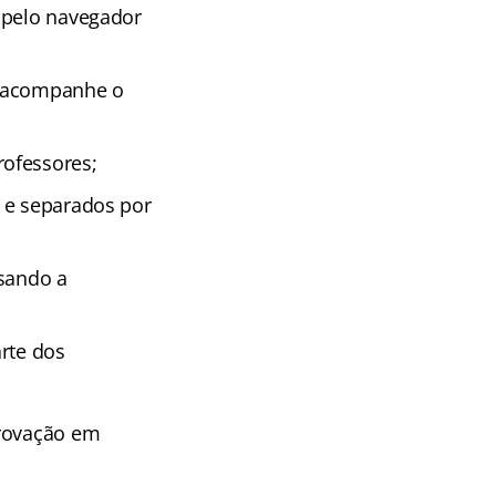
 pelo navegador
e acompanhe o
rofessores;
 e separados por
isando a
rte dos
provação em