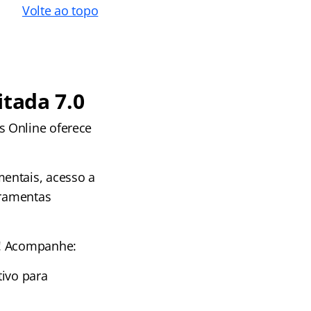
Volte ao topo
itada 7.0
s Online oferece
entais, acesso a
rramentas
e! Acompanhe:
tivo para