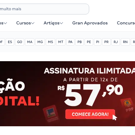
os
Cursos
Artigos
Gran Aprovados
Concurse
DF
ES
GO
MA
MG
MS
MT
PA
PB
PE
PI
PR
RJ
RN
R