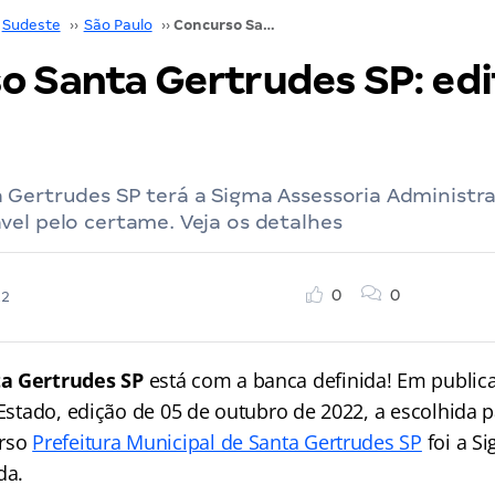
Sudeste
››
São Paulo
››
Concurso Santa Gertrudes SP: edital em breve!
o Santa Gertrudes SP: edi
 Gertrudes SP terá a Sigma Assessoria Administr
el pelo certame. Veja os detalhes
0
0
22
a Gertrudes SP
está com a banca definida! Em publica
 Estado, edição de 05 de outubro de 2022, a escolhida p
urso
Prefeitura Municipal de Santa Gertrudes SP
foi a S
da.