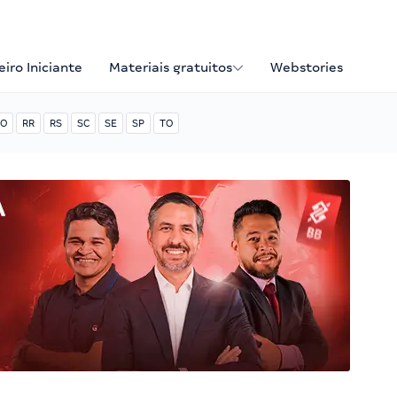
iro Iniciante
Materiais gratuitos
Webstories
O
RR
RS
SC
SE
SP
TO