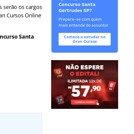
Concurso Santa
s serão os cargos
Gertrudes SP?
ran Cursos Online
Prepare-se com quem
mais entende do assunto!
ncurso Santa
Comece a estudar no
Gran Cursos