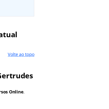
atual
Volte ao topo
Gertrudes
rsos Online
.