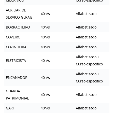
MECÂNICO
Curso especifico
AUXILIAR DE
40h/s
Alfabetizado
SERVIÇO GERAIS
BORRACHEIRO
40h/s
Alfabetizado
COVEIRO
40h/s
Alfabetizado
COZINHEIRA
40h/s
Alfabetizado
Alfabetizado +
ELETRICISTA
40h/s
Curso especifico
Alfabetizado +
ENCANADOR
40h/s
Curso especifico
GUARDA
40h/s
Alfabetizado
PATRIMONIAL
GARI
40h/s
Alfabetizado