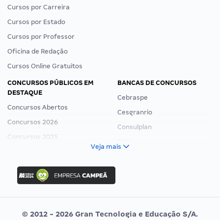
Cursos por Carreira
Cursos por Estado
Cursos por Professor
Oficina de Redação
Cursos Online Gratuitos
CONCURSOS PÚBLICOS EM
BANCAS DE CONCURSOS
DESTAQUE
Cebraspe
Concursos Abertos
Cesgranrio
Concursos 2026
Consulplan
Concursos 2025
FCC
Veja mais
Concurso Nacional Unificado
FGV
Concurso Ibama
Idecan
Concurso MPU
Selecon
Editais publicados
Uniase
© 2012 - 2026 Gran Tecnologia e Educação S/A.
Vunesp