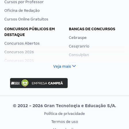
Cursos por Professor
Oficina de Redação
Cursos Online Gratuitos
CONCURSOS PÚBLICOS EM
BANCAS DE CONCURSOS
DESTAQUE
Cebraspe
Concursos Abertos
Cesgranrio
Concursos 2026
Consulplan
Concursos 2025
FCC
Veja mais
Concurso Nacional Unificado
FGV
Concurso Ibama
Idecan
Concurso MPU
Selecon
Editais publicados
Uniase
© 2012 - 2026 Gran Tecnologia e Educação S/A.
Vunesp
Política de privacidade
CONCURSOS POR PROFISSÃO
EXAME DE ORDEM
Termos de uso
Concursos Administrativos
OAB