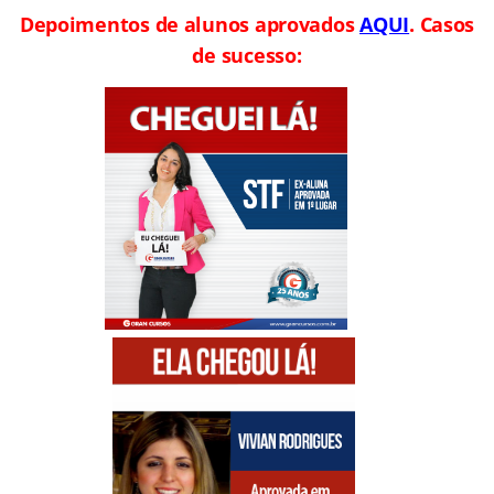
Depoimentos de alunos aprovados
AQUI
. Casos
de sucesso: