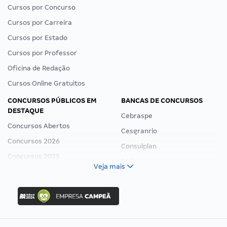
Cursos por Concurso
Cursos por Carreira
Cursos por Estado
Cursos por Professor
Oficina de Redação
Cursos Online Gratuitos
CONCURSOS PÚBLICOS EM
BANCAS DE CONCURSOS
DESTAQUE
Cebraspe
Concursos Abertos
Cesgranrio
Concursos 2026
Consulplan
Concursos 2025
FCC
Veja mais
Concurso Nacional Unificado
FGV
Concurso Ibama
Idecan
Concurso MPU
Selecon
Editais publicados
Uniase