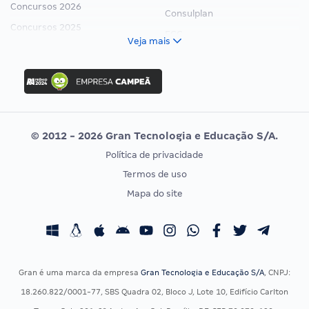
Concursos 2026
Consulplan
Concursos 2025
FCC
Veja mais
Concurso Nacional Unificado
FGV
Concurso Ibama
Idecan
Concurso MPU
Selecon
Editais publicados
Uniase
© 2012 - 2026 Gran Tecnologia e Educação S/A.
Vunesp
Política de privacidade
CONCURSOS POR PROFISSÃO
EXAME DE ORDEM
Termos de uso
Concursos Administrativos
OAB
Mapa do site
Concursos Educação
Prova OAB
Concursos Fiscais
Calendário OAB
Concursos Jurídicos
Questões OAB
Concursos Militares
Recursos OAB
Gran é uma marca da empresa
Gran Tecnologia e Educação S/A
, CNPJ:
Concursos Policiais
Exame de Ordem
18.260.822/0001-77, SBS Quadra 02, Bloco J, Lote 10, Edifício Carlton
Concursos Saúde