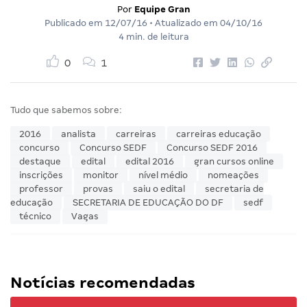
Por
Equipe Gran
Publicado em
12/07/16
• Atualizado em
04/10/16
4 min. de leitura
0
1
Tudo que sabemos sobre:
2016
analista
carreiras
carreiras educação
concurso
Concurso SEDF
Concurso SEDF 2016
destaque
edital
edital 2016
gran cursos online
inscrições
monitor
nível médio
nomeações
professor
provas
saiu o edital
secretaria de
educação
SECRETARIA DE EDUCAÇÃO DO DF
sedf
técnico
Vagas
Notícias recomendadas