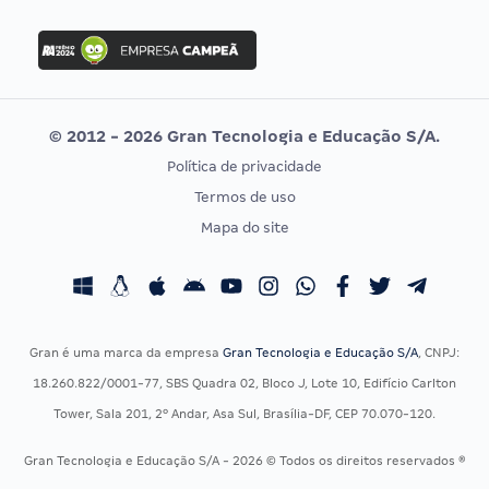
FGV
Concurso Ibama
Idecan
Concurso MPU
Selecon
Editais publicados
Uniase
© 2012 - 2026 Gran Tecnologia e Educação S/A.
Vunesp
Política de privacidade
CONCURSOS POR PROFISSÃO
EXAME DE ORDEM
Termos de uso
Concursos Administrativos
OAB
Mapa do site
Concursos Educação
Prova OAB
Concursos Fiscais
Calendário OAB
Concursos Jurídicos
Questões OAB
Concursos Militares
Recursos OAB
Gran é uma marca da empresa
Gran Tecnologia e Educação S/A
, CNPJ:
Concursos Policiais
Exame de Ordem
18.260.822/0001-77, SBS Quadra 02, Bloco J, Lote 10, Edifício Carlton
Concursos Saúde
Tower, Sala 201, 2º Andar, Asa Sul, Brasília-DF, CEP 70.070-120.
Concursos Tribunais
Gran Tecnologia e Educação S/A - 2026 © Todos os direitos reservados ®
Residência Multiprofissional