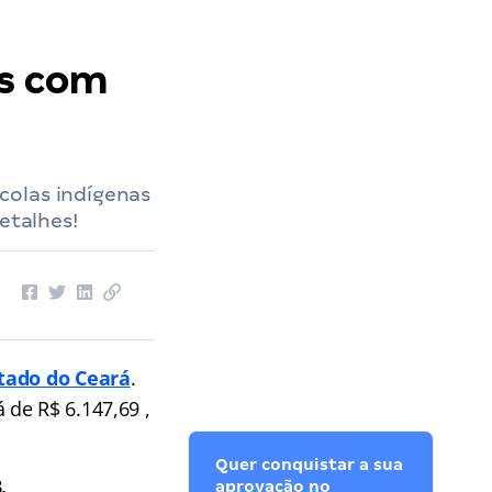
as com
colas indígenas
etalhes!
stado do Ceará
.
de R$ 6.147,69 ,
Quer conquistar a sua
.
aprovação no