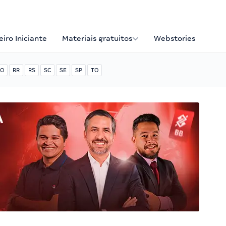
iro Iniciante
Materiais gratuitos
Webstories
O
RR
RS
SC
SE
SP
TO