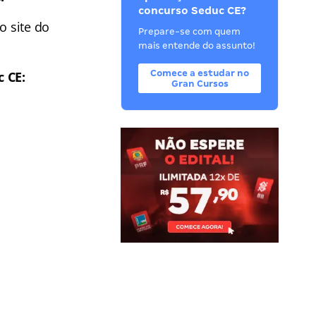
concurso Seduc CE?
o site do
Prepare-se com quem
mais entende do assunto!
Comece a estudar no
 CE:
Gran Cursos