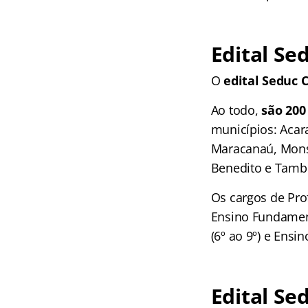
Edital Se
O
edital Seduc 
Ao todo,
são 200
municípios: Acara
Maracanaú, Monse
Benedito e Tambo
Os cargos de Prof
Ensino Fundamenta
(6º ao 9º) e Ensi
Edital Se