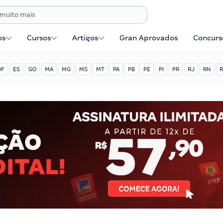
os
Cursos
Artigos
Gran Aprovados
Concurse
DF
ES
GO
MA
MG
MS
MT
PA
PB
PE
PI
PR
RJ
RN
R