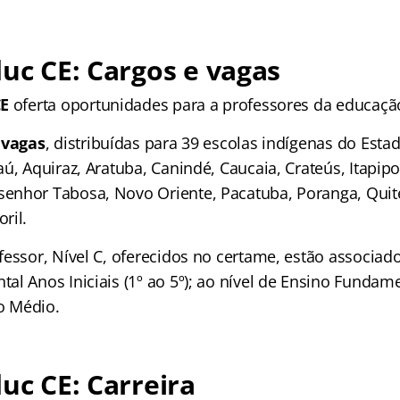
duc CE: Cargos e vagas
CE
oferta oportunidades para a professores da educaçã
 vagas
, distribuídas para 39 escolas indígenas do Esta
ú, Aquiraz, Aratuba, Canindé, Caucaia, Crateús, Itapipo
nhor Tabosa, Novo Oriente, Pacatuba, Poranga, Quite
ril.
essor, Nível C, oferecidos no certame, estão associado
l Anos Iniciais (1º ao 5º); ao nível de Ensino Fundame
no Médio.
duc CE:
Carreira