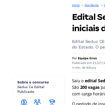
Início
››
Nordeste
››
Edital S
iniciais 
Edital Seduc C
do Estado. O pe
Por
Equipe Gran
Publicado em
21/07/
4 min. de leitura
Saiu o
edital Se
Sobre o concurso
São
200 vagas
pa
Seduc Ce Edital
Publicado
com carga horári
O período de ins