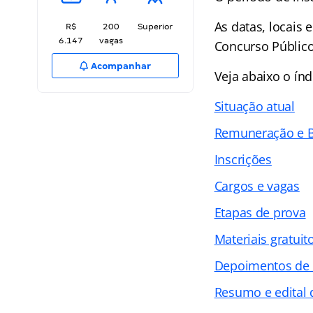
As datas, locais 
R$
200
Superior
6.147
vagas
Concurso Público
Acompanhar
Veja abaixo o
índ
Situação atual
Remuneração e B
Inscrições
Cargos e vagas
Etapas de prova
Materiais gratuit
Depoimentos de
Resumo e edital