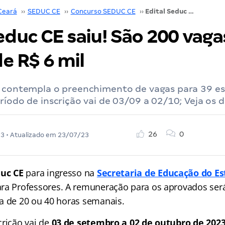
Ceará
››
SEDUC CE
››
Concurso SEDUC CE
››
Edital Seduc CE saiu! São 200 vagas com iniciais de R$ 6 mil
educ CE saiu! São 200 vag
de R$ 6 mil
E contempla o preenchimento de vagas para 39 es
ríodo de inscrição vai de 03/09 a 02/10; Veja os d
26
0
23
• Atualizado em
23/07/23
duc CE
para ingresso na
Secretaria de Educação do E
ra Professores. A remuneração para os aprovados será 
a de 20 ou 40 horas semanais.
crição vai de
03 de setembro a 02 de outubro de 2023