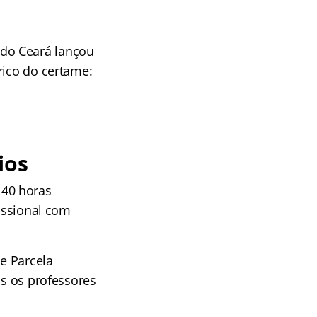
do Ceará lançou
rico do certame:
ios
 40 horas
fissional com
 e Parcela
os os professores