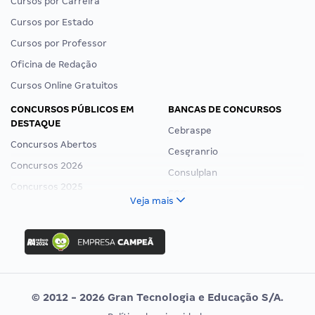
Cursos por Carreira
Cursos por Estado
Cursos por Professor
Oficina de Redação
Cursos Online Gratuitos
CONCURSOS PÚBLICOS EM
BANCAS DE CONCURSOS
DESTAQUE
Cebraspe
Concursos Abertos
Cesgranrio
Concursos 2026
Consulplan
Concursos 2025
FCC
Veja mais
Concurso Nacional Unificado
FGV
Concurso Ibama
Idecan
Concurso MPU
Selecon
Editais publicados
Uniase
© 2012 - 2026 Gran Tecnologia e Educação S/A.
Vunesp