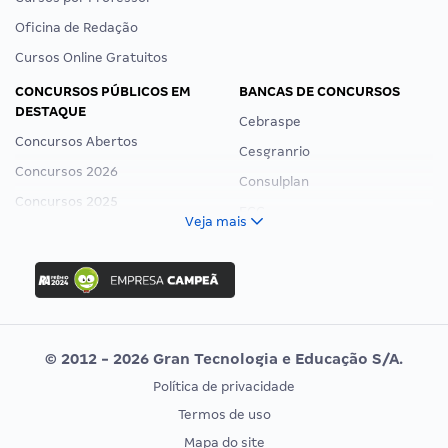
Oficina de Redação
Cursos Online Gratuitos
CONCURSOS PÚBLICOS EM
BANCAS DE CONCURSOS
DESTAQUE
Cebraspe
Concursos Abertos
Cesgranrio
Concursos 2026
Consulplan
Concursos 2025
FCC
Veja mais
Concurso Nacional Unificado
FGV
Concurso Ibama
Idecan
Concurso MPU
Selecon
Editais publicados
Uniase
© 2012 - 2026 Gran Tecnologia e Educação S/A.
Vunesp
Política de privacidade
CONCURSOS POR PROFISSÃO
EXAME DE ORDEM
Termos de uso
Concursos Administrativos
OAB
Mapa do site