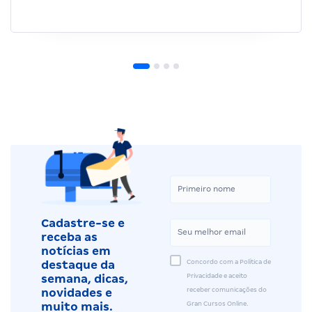
Cadastre-se e
receba as
notícias em
Concordo com a Política de
destaque da
Privacidade e aceito
semana, dicas,
receber comunicações do
novidades e
Gran Cursos Online.
muito mais.