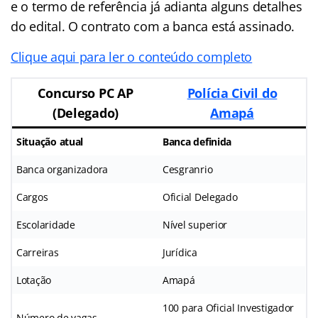
e o termo de referência já adianta alguns detalhes
do edital. O contrato com a banca está assinado.
Clique aqui para ler o conteúdo completo
Concurso
PC AP
Polícia Civil do
(Delegado)
Amapá
Situação atual
Banca definida
Banca organizadora
Cesgranrio
Cargos
Oficial Delegado
Escolaridade
Nível superior
Carreiras
Jurídica
Lotação
Amapá
100 para Oficial Investigador
Número de vagas