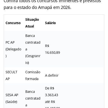
Confira todos os concursos iminentes e previstos
para o estado do Amapá em 2026.
Situação
Concurso
Salário
Atual
Banca
PC AP
contratad
R$
(Delegado
a
16.650,89
)
(Cesgranr
io)
SECULT
Comissão
A definir
AP
formada
De R$
Banca
SESA AP
3.363,43
contratad
(Saúde)
até R$
a