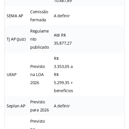
10.487,89
Comissão
SEMA AP
A definir
formada
Regulame
Até R$
TJ AP (Juiz)
nto
35.877,27
publicado
R$
Previsto
3.353,05 a
UEAP
na LOA
R$
2026
5.299,35 +
benefícios
Previsto
Seplan AP
A definir
para 2026
Previsto