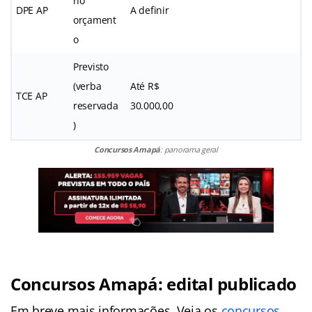
no
DPE AP
A definir
orçament
o
Previsto
(verba
Até R$
TCE AP
reservada
30.000,00
)
Concursos Amapá
: panorama geral
Concursos Amapá: edital publicado
Em breve mais informações. Veja os
concursos