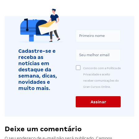
Cadastre-se e
receba as
notícias em
Concordo com a Política de
destaque da
Privacidade e aceito
semana, dicas,
receber comunicações do
novidades e
Gran Cursos Online.
muito mais.
Deixe um comentário
O seu endereço de e-mail não será publicado.
Campos